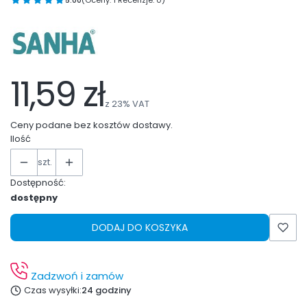
11,59 zł
z
23%
VAT
Ceny podane bez kosztów dostawy.
Ilość
szt.
Dostępność:
dostępny
DODAJ DO KOSZYKA
Zadzwoń i zamów
Czas wysyłki:
24 godziny