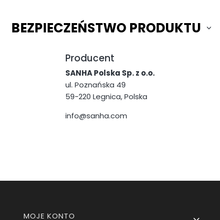
BEZPIECZEŃSTWO PRODUKTU
Producent
SANHA Polska Sp. z o.o.
ul. Poznańska 49
59-220 Legnica, Polska
info@sanha.com
Linki w stopce
MOJE KONTO