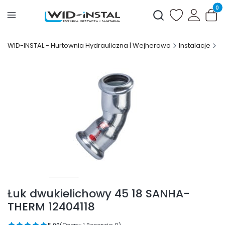
Produ
Otwórz wyszukiwark
WID-INSTAL - Hurtownia Hydrauliczna | Wejherowo
Instalacje
S
Łuk dwukielichowy 45 18 SANHA-
THERM 12404118
5.00
(Oceny: 1 Recenzje: 0)