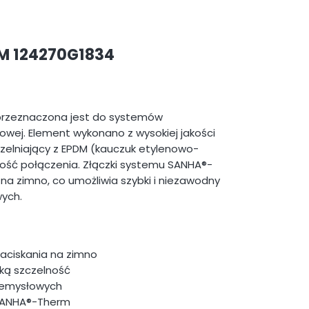
M 124270G1834
rzeznaczona jest do systemów
lowej. Element wykonano z wysokiej jakości
zelniający z EPDM (kauczuk etylenowo-
łość połączenia. Złączki systemu SANHA®-
na zimno, co umożliwia szybki i niezawodny
wych.
 zaciskania na zimno
ką szczelność
rzemysłowych
SANHA®-Therm