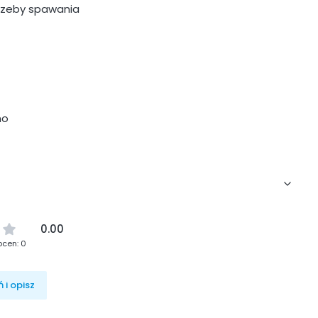
rzeby spawania
no
0.00
ocen: 0
 i opisz