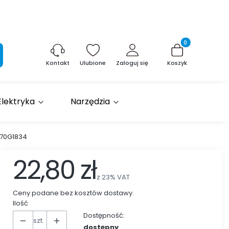
Produkty w kosz
aj
Ulubione
Zaloguj się
Koszyk
Kontakt
Elektryka
Narzędzia
270G1834
22,80 zł
z
23%
VAT
Ceny podane bez kosztów dostawy.
Ilość
Dostępność:
szt.
dostępny