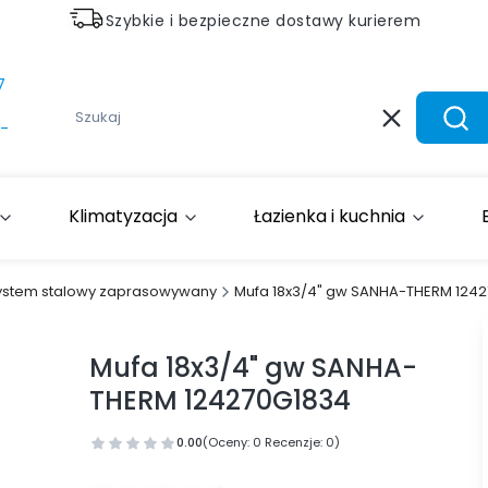
Szybkie i bezpieczne dostawy kurierem
7
Wyczyść
Szuk
-
Klimatyzacja
Łazienka i kuchnia
ystem stalowy zaprasowywany
Mufa 18x3/4" gw SANHA-THERM 124
Mufa 18x3/4" gw SANHA-
THERM 124270G1834
0.00
(Oceny: 0 Recenzje: 0)