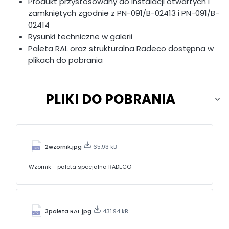
Produkt przystosowany do instalacji otwartych i
zamkniętych zgodnie z PN-091/B-02413 i PN-091/B-
02414
Rysunki techniczne w galerii
Paleta RAL oraz strukturalna Radeco dostępna w
plikach do pobrania
PLIKI DO POBRANIA
2wzornik.jpg
65.93 kB
Wzornik - paleta specjalna RADECO
3paleta RAL.jpg
431.94 kB