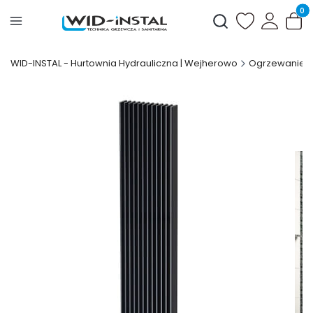
Produ
Otwórz wyszukiwark
WID-INSTAL - Hurtownia Hydrauliczna | Wejherowo
Ogrzewanie