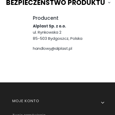
BEZPIECZEŃSTWO PRODUKTU
Producent
Alplast Sp. z o.o.
ul. Rynkowska 2
85-503 Bydgoszcz, Polska
handlowy@alplast.pl
Linki w stopce
MOJE KONTO