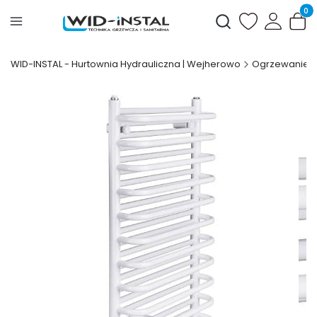
Produ
Otwórz wyszukiwark
WID-INSTAL - Hurtownia Hydrauliczna | Wejherowo
Ogrzewanie