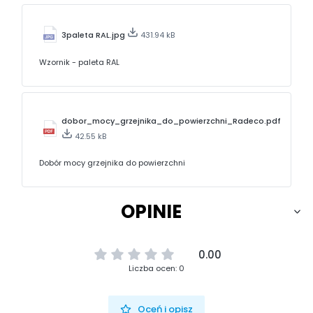
3paleta RAL.jpg
431.94 kB
Wzornik - paleta RAL
dobor_mocy_grzejnika_do_powierzchni_Radeco.pdf
42.55 kB
Dobór mocy grzejnika do powierzchni
OPINIE
0.00
Liczba ocen: 0
Oceń i opisz