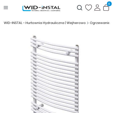
Produ
Otwórz wyszukiwark
WID-INSTAL - Hurtownia Hydrauliczna | Wejherowo
Ogrzewanie