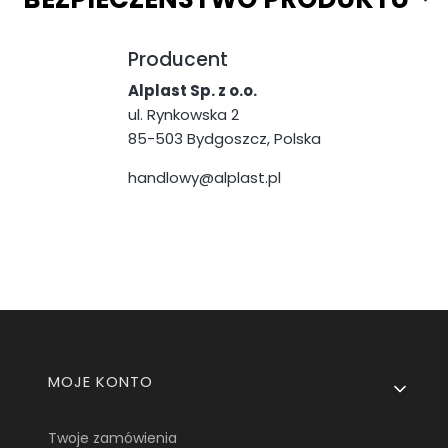
Producent
Alplast Sp. z o.o.
ul. Rynkowska 2
85-503 Bydgoszcz, Polska
handlowy@alplast.pl
Linki w stopce
MOJE KONTO
Twoje zamówienia