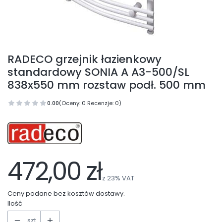
RADECO grzejnik łazienkowy
standardowy SONIA A A3-500/SL
838x550 mm rozstaw podł. 500 mm
0.00
(Oceny: 0 Recenzje: 0)
472,00 zł
z
23%
VAT
Ceny podane bez kosztów dostawy.
Ilość
szt.