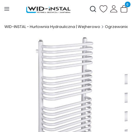
Produ
Otwórz wyszukiwark
WID-INSTAL - Hurtownia Hydrauliczna | Wejherowo
Ogrzewanie