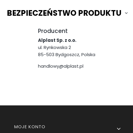
BEZPIECZEŃSTWO PRODUKTU
Producent
Alplast Sp. z o.o.
ul. Rynkowska 2
85-503 Bydgoszcz, Polska
handlowy@alplast.pl
Linki w stopce
MOJE KONTO