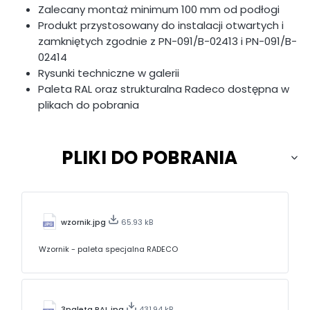
Zalecany montaż minimum 100 mm od podłogi
Produkt przystosowany do instalacji otwartych i
zamkniętych zgodnie z PN-091/B-02413 i PN-091/B-
02414
Rysunki techniczne w galerii
Paleta RAL oraz strukturalna Radeco dostępna w
plikach do pobrania
PLIKI DO POBRANIA
wzornik.jpg
65.93 kB
Wzornik - paleta specjalna RADECO
3paleta RAL.jpg
431.94 kB