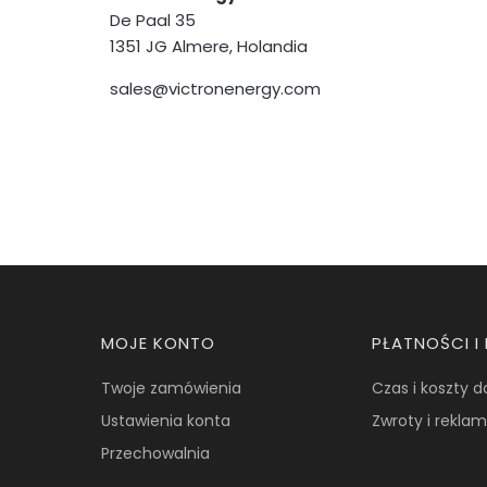
De Paal 35
1351 JG Almere, Holandia
sales@victronenergy.com
Linki w stopce
MOJE KONTO
PŁATNOŚCI 
Twoje zamówienia
Czas i koszty 
Ustawienia konta
Zwroty i rekla
Przechowalnia