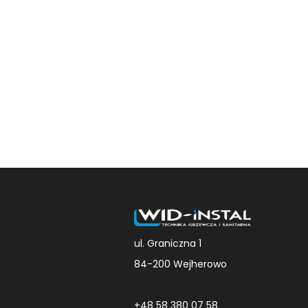
ul. Graniczna 1
84-200 Wejherowo
+48 58 380 07 58