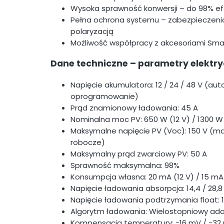
Wysoka sprawność konwersji – do 98% ef
Pełna ochrona systemu – zabezpieczenia
polaryzacją
Możliwość współpracy z akcesoriami Smar
Dane techniczne – parametry elektr
Napięcie akumulatora: 12 / 24 / 48 V (au
oprogramowanie)
Prąd znamionowy ładowania: 45 A
Nominalna moc PV: 650 W (12 V) / 1300 W 
Maksymalne napięcie PV (Voc): 150 V (mak
robocze)
Maksymalny prąd zwarciowy PV: 50 A
Sprawność maksymalna: 98%
Konsumpcja własna: 20 mA (12 V) / 15 mA 
Napięcie ładowania absorpcja: 14,4 / 28,8
Napięcie ładowania podtrzymania float: 13
Algorytm ładowania: Wielostopniowy ad
Kompensacja temperatury: -16 mV / -32 