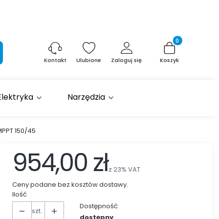
Produkty w kosz
aj
Ulubione
Zaloguj się
Koszyk
Kontakt
Elektryka
Narzędzia
MPPT 150/45
954,00 zł
z
23%
VAT
Ceny podane bez kosztów dostawy.
Ilość
Dostępność:
szt.
dostępny