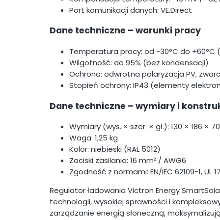
Port komunikacji danych: VE.Direct
Dane techniczne – warunki pracy
Temperatura pracy: od -30°C do +60°C 
Wilgotność: do 95% (bez kondensacji)
Ochrona: odwrotna polaryzacja PV, zwar
Stopień ochrony: IP43 (elementy elektron
Dane techniczne – wymiary i konstru
Wymiary (wys. × szer. × gł.): 130 × 186 × 
Waga: 1,25 kg
Kolor: niebieski (RAL 5012)
Zaciski zasilania: 16 mm² / AWG6
Zgodność z normami: EN/IEC 62109-1, UL 1
Regulator ładowania Victron Energy SmartSola
technologii, wysokiej sprawności i kompleks
zarządzanie energią słoneczną, maksymalizuj