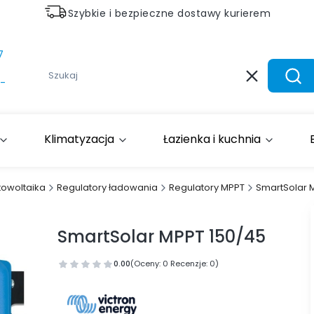
Szybkie i bezpieczne dostawy kurierem
7
Wyczyść
Szuk
-
Klimatyzacja
Łazienka i kuchnia
towoltaika
Regulatory ładowania
Regulatory MPPT
SmartSolar 
SmartSolar MPPT 150/45
0.00
(Oceny: 0 Recenzje: 0)