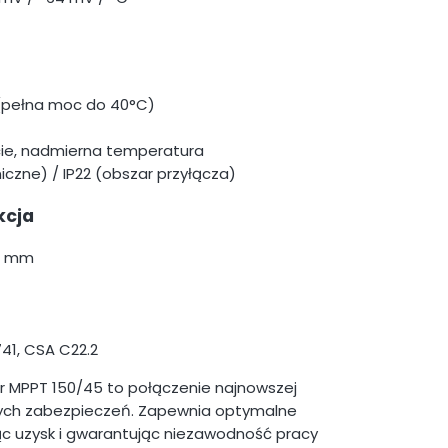
(pełna moc do 40°C)
cie, nadmierna temperatura
iczne) / IP22 (obszar przyłącza)
kcja
70 mm
741, CSA C22.2
r MPPT 150/45 to połączenie najnowszej
owych zabezpieczeń. Zapewnia optymalne
ąc uzysk i gwarantując niezawodność pracy