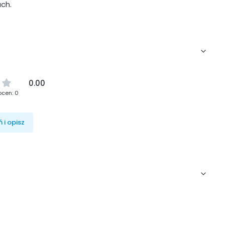
ch.
0.00
ocen: 0
 i opisz