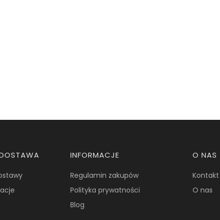
I DOSTAWA
INFORMACJE
O NAS
dostawy
Regulamin zakupów
Kontakt
macje
Polityka prywatności
O nas
Blog