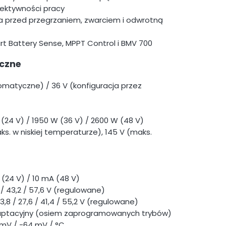
ektywności pracy
 przed przegrzaniem, zwarciem i odwrotną
t Battery Sense, MPPT Control i BMV 700
yczne
tomatyczne) / 36 V (konfiguracja przez
(24 V) / 1950 W (36 V) / 2600 W (48 V)
s. w niskiej temperaturze), 145 V (maks.
(24 V) / 10 mA (48 V)
 / 43,2 / 57,6 V (regulowane)
,8 / 27,6 / 41,4 / 55,2 V (regulowane)
aptacyjny (osiem zaprogramowanych trybów)
mV / -64 mV / °C