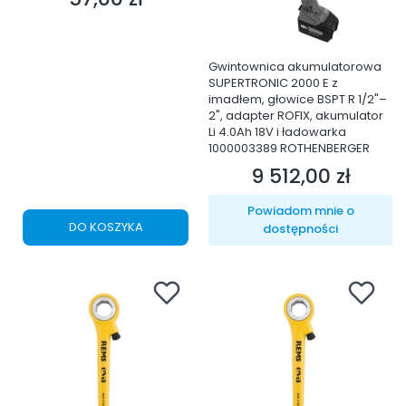
Gwintownica akumulatorowa
SUPERTRONIC 2000 E z
imadłem, głowice BSPT R 1/2"–
2", adapter ROFIX, akumulator
Li 4.0Ah 18V i ładowarka
1000003389 ROTHENBERGER
9 512,00 zł
Cena
Powiadom mnie o
DO KOSZYKA
dostępności