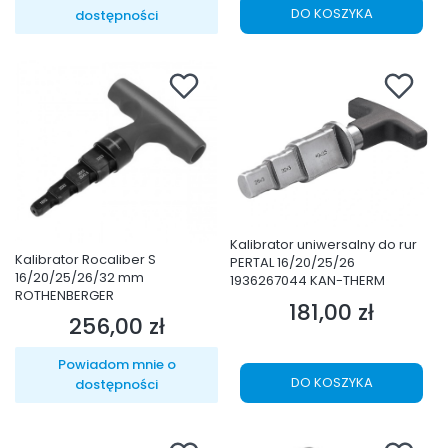
DO KOSZYKA
dostępności
Kalibrator uniwersalny do rur
Kalibrator Rocaliber S
PERTAL 16/20/25/26
16/20/25/26/32 mm
1936267044 KAN-THERM
ROTHENBERGER
181,00 zł
Cena
256,00 zł
Cena
Powiadom mnie o
DO KOSZYKA
dostępności