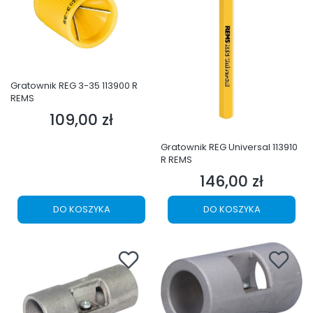
Gratownik REG 3-35 113900 R
REMS
109,00 zł
Cena
Gratownik REG Universal 113910
R REMS
146,00 zł
Cena
DO KOSZYKA
DO KOSZYKA