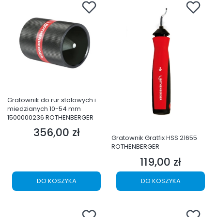
Gratownik do rur stalowych i
miedzianych 10-54 mm
1500000236 ROTHENBERGER
356,00 zł
Cena
Gratownik Gratfix HSS 21655
ROTHENBERGER
119,00 zł
Cena
DO KOSZYKA
DO KOSZYKA