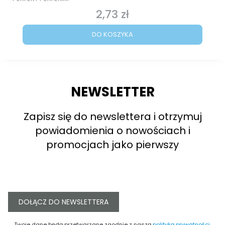
2,73 zł
Cena
DO KOSZYKA
NEWSLETTER
Zapisz się do newslettera i otrzymuj
powiadomienia o nowościach i
promocjach jako pierwszy
DOŁĄCZ DO NEWSLETTERA
Twoje dane będą przetwarzane zgodnie z naszą
polityką prywatności
.