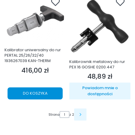
Kalibrator uniwersalny do rur
PERTAL 25/26/32/40
1936267039 KAN-THERM
Kalibrownik metalowy do rur
PEX 16 GOSHE 0200.447
416,00 zł
Cena
48,89 zł
Cena
Powiadom mnie o
DO KOSZYKA
dostępności
Strona
z 2