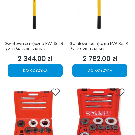
Gwintownica ręczna EVA Set R
Gwintownica ręczna EVA Set R
1/2-1 1/4 520015 REMS
1/2-2 520017 REMS
2 344,00 zł
2 782,00 zł
Cena
Cena
DO KOSZYKA
DO KOSZYKA