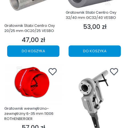
Gratownik Stabi Centro Oxy
32/40 mm GC32/40 VESBO
53,00 zł
Gratownik Stabi Centro Oxy
Cena
20/25 mm GC20/25 VESBO
47,00 zł
Cena
DO KOSZYKA
DO KOSZYKA
Gratownik wewnętrzno-
zewnętrzny 6-35 mm 11006
ROTHENBERGER
57,00 zł
Cena