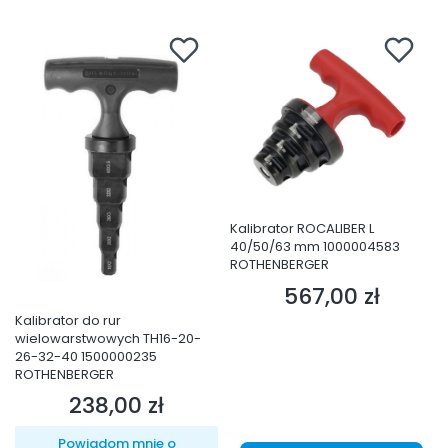
Kalibrator ROCALIBER L
40/50/63 mm 1000004583
ROTHENBERGER
567,00 zł
Cena
Kalibrator do rur
wielowarstwowych TH16-20-
26-32-40 1500000235
ROTHENBERGER
238,00 zł
Cena
Powiadom mnie o