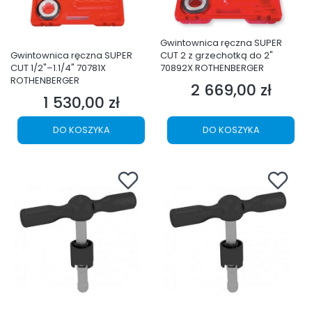
Gwintownica ręczna SUPER
CUT 2 z grzechotką do 2"
Gwintownica ręczna SUPER
70892X ROTHENBERGER
CUT 1/2"–1.1/4" 70781X
ROTHENBERGER
2 669,00 zł
Cena
1 530,00 zł
Cena
DO KOSZYKA
DO KOSZYKA