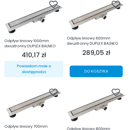
Odpływ liniowy 600mm
Odpływ liniowy 1000mm
dwustronny DUPLEX BALNEO
dwustronny DUPLEX BALNEO
289,05 zł
Cena
410,17 zł
Cena
Powiadom mnie o
DO KOSZYKA
dostępności
Odpływ liniowy 700mm
Odpływ liniowy 800mm