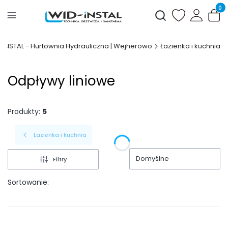
Produ
Otwórz wyszukiwark
-INSTAL - Hurtownia Hydrauliczna | Wejherowo
Łazienka i kuchnia
Odpływy liniowe
Produkty:
5
Łazienka i kuchnia
Domyślne
Filtry
Sortowanie: