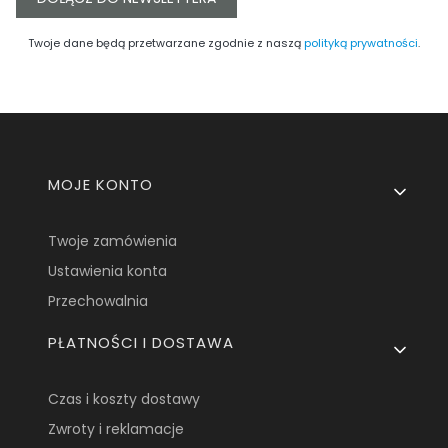
Twoje dane będą przetwarzane zgodnie z naszą
polityką prywatności
.
Linki w stopce
MOJE KONTO
Twoje zamówienia
Ustawienia konta
Przechowalnia
PŁATNOŚCI I DOSTAWA
Czas i koszty dostawy
Zwroty i reklamacje