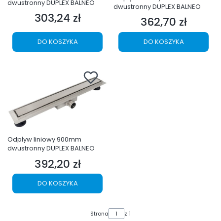
dwustronny DUPLEX BALNEO
dwustronny DUPLEX BALNEO
303,24 zł
Cena
362,70 zł
Cena
DO KOSZYKA
DO KOSZYKA
Odpływ liniowy 900mm
dwustronny DUPLEX BALNEO
392,20 zł
Cena
DO KOSZYKA
Strona
z 1