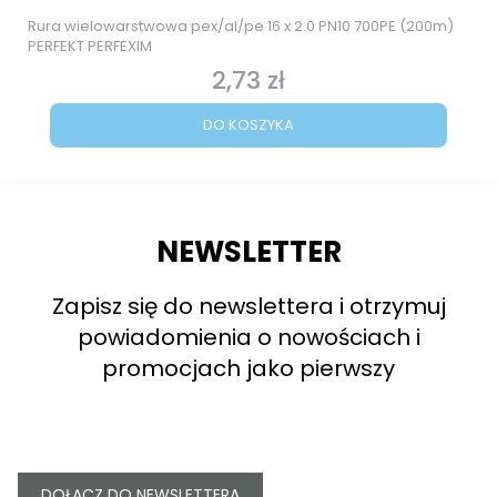
Rura wielowarstwowa pex/al/pe 16 x 2.0 PN10 700PE (200m)
PERFEKT PERFEXIM
2,73 zł
Cena
DO KOSZYKA
NEWSLETTER
Zapisz się do newslettera i otrzymuj
powiadomienia o nowościach i
promocjach jako pierwszy
DOŁĄCZ DO NEWSLETTERA