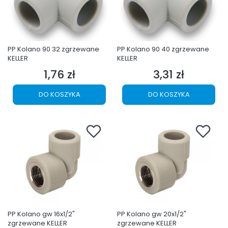
PP Kolano 90 32 zgrzewane
PP Kolano 90 40 zgrzewane
KELLER
KELLER
1,76 zł
3,31 zł
Cena
Cena
DO KOSZYKA
DO KOSZYKA
PP Kolano gw 16x1/2"
PP Kolano gw 20x1/2"
zgrzewane KELLER
zgrzewane KELLER