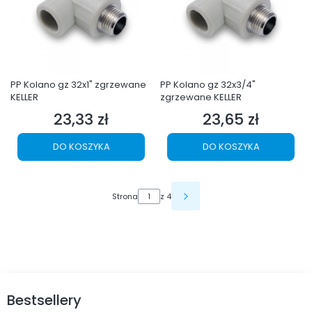
PP Kolano gz 32x1" zgrzewane
PP Kolano gz 32x3/4"
KELLER
zgrzewane KELLER
23,33 zł
23,65 zł
Cena
Cena
DO KOSZYKA
DO KOSZYKA
Strona
z 4
Bestsellery