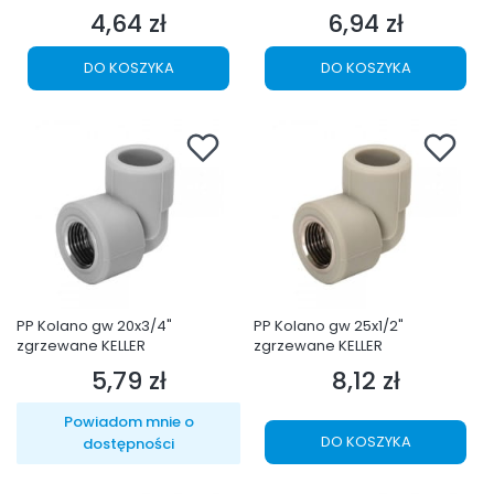
4,64 zł
6,94 zł
Cena
Cena
DO KOSZYKA
DO KOSZYKA
PP Kolano gw 20x3/4"
PP Kolano gw 25x1/2"
zgrzewane KELLER
zgrzewane KELLER
5,79 zł
8,12 zł
Cena
Cena
Powiadom mnie o
DO KOSZYKA
dostępności