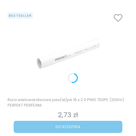
BESTSELLER
Rura wielowarstwowa pex/al/pe 16 x 2.0 PN10 700PE (200m)
PERFEKT PERFEXIM
2,73 zł
Cena
DO KOSZYKA