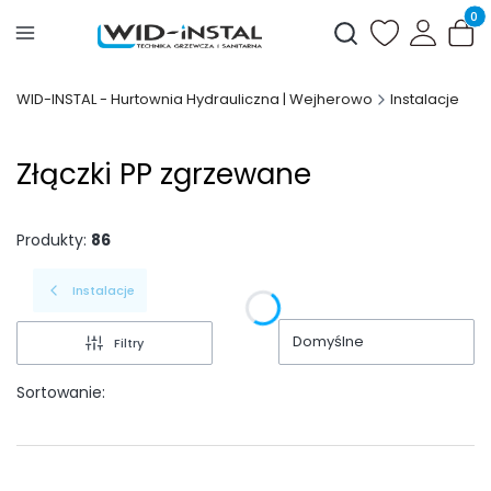
Produ
Otwórz wyszukiwark
WID-INSTAL - Hurtownia Hydrauliczna | Wejherowo
Instalacje
Złączki PP zgrzewane
Produkty:
86
Instalacje
Domyślne
Filtry
Sortowanie: