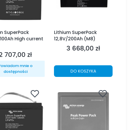
um SuperPack
Lithium SuperPack
/100Ah High current
12,8V/200Ah (M8)
3 668,00 zł
Cena
2 707,00 zł
Cena
Powiadom mnie o
DO KOSZYKA
dostępności