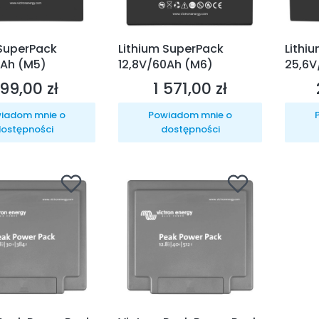
 SuperPack
Lithium SuperPack
Lithi
0Ah (M5)
12,8V/60Ah (M6)
25,6V
99,00 zł
1 571,00 zł
ena
Cena
iadom mnie o
Powiadom mnie o
ostępności
dostępności