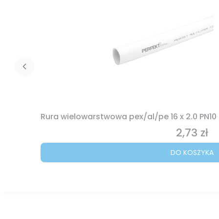
Rura wielowarstwowa pex/al/pe 16 x 2.0 PN10
2,73 zł
Cena
DO KOSZYKA