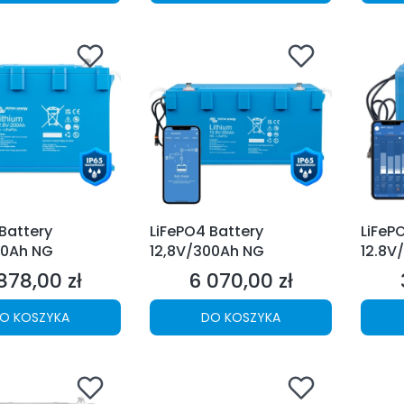
Battery
LiFePO4 Battery
LiFeP
00Ah NG
12,8V/300Ah NG
12.8V
878,00 zł
6 070,00 zł
na
Cena
O KOSZYKA
DO KOSZYKA