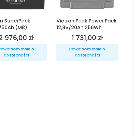
um SuperPack
Victron Peak Power Pack
/50Ah (M8)
12,8V/20Ah 256Wh
2 976,00 zł
1 731,00 zł
Cena
Cena
Powiadom mnie o
Powiadom mnie o
dostępności
dostępności