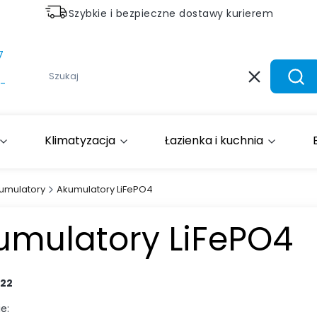
Szybkie i bezpieczne dostawy kurierem
7
Wyczyść
Szuk
-
Klimatyzacja
Łazienka i kuchnia
umulatory
Akumulatory LiFePO4
umulatory LiFePO4
22
e: