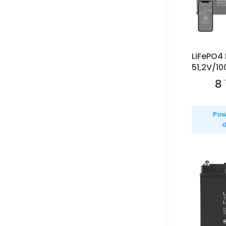
LiFePO4 
51,2V/1
8 
Ce
Pow
d