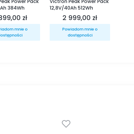
 Peak Power Pack
Victron Peak Power Pack
0Ah 384Wh
12,8V/40Ah 512Wh
399,00 zł
2 999,00 zł
na
Cena
iadom mnie o
Powiadom mnie o
ostępności
dostępności