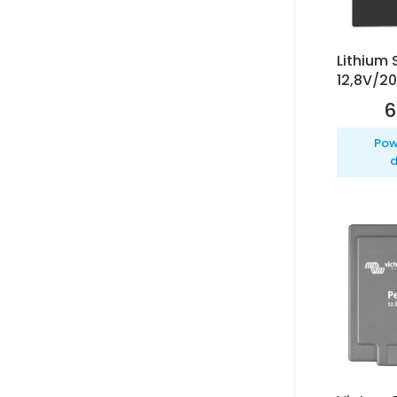
Lithium
12,8V/2
6
C
Pow
d