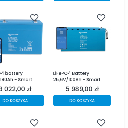
O4 battery
LiFePO4 Battery
/180Ah - Smart
25,6V/100Ah - Smart
3 022,00 zł
5 989,00 zł
Cena
Cena
DO KOSZYKA
DO KOSZYKA