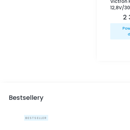
Victron
12,8V/3
2 
Ce
Pow
d
Bestsellery
BESTSELLER