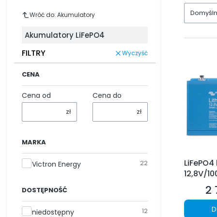
Domyśl
Wróć do: Akumulatory
Akumulatory LiFePO4
FILTRY
Wyczyść
CENA
Cena od
Cena do
zł
zł
MARKA
LiFePO4 
Marka
22
Victron Energy
12,8V/10
2 
Ce
DOSTĘPNOŚĆ
D
Dostępność
12
niedostępny