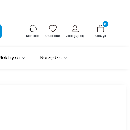
Produkty w kosz
aj
Ulubione
Zaloguj się
Koszyk
Kontakt
Elektryka
Narzędzia