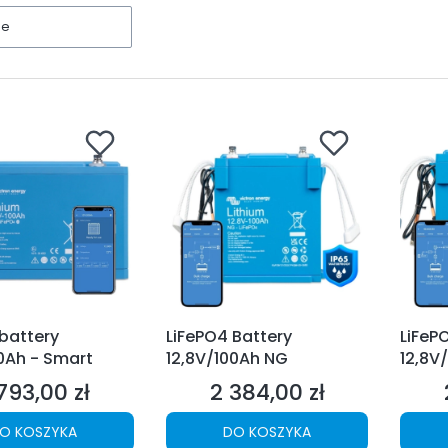
ne
battery
LiFePO4 Battery
LiFeP
0Ah - Smart
12,8V/100Ah NG
12,8V
793,00 zł
2 384,00 zł
na
Cena
O KOSZYKA
DO KOSZYKA