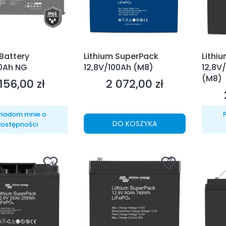
Battery
Lithium SuperPack
Lithi
00Ah NG
12,8V/100Ah (M8)
12,8V
(M8)
156,00 zł
2 072,00 zł
na
Cena
iadom mnie o
DO KOSZYKA
ostępności