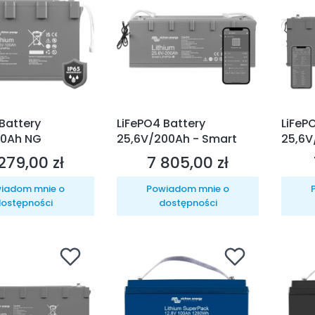
Battery
LiFePO4 Battery
LiFeP
00Ah NG
25,6V/200Ah - Smart
25,6V
279,00 zł
7 805,00 zł
na
Cena
iadom mnie o
Powiadom mnie o
ostępności
dostępności