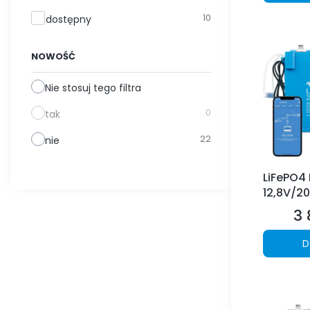
10
dostępny
NOWOŚĆ
Nie stosuj tego filtra
0
tak
22
nie
LiFePO4 
12,8V/2
3 
Ce
D