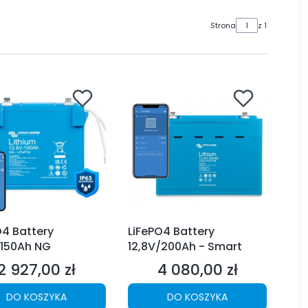
Strona
z 1
O4 Battery
LiFePO4 Battery
/150Ah NG
12,8V/200Ah - Smart
2 927,00 zł
4 080,00 zł
Cena
Cena
DO KOSZYKA
DO KOSZYKA