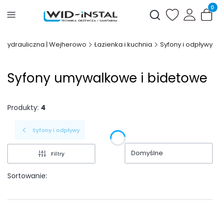
Produ
Otwórz wyszukiwark
a Hydrauliczna | Wejherowo
Łazienka i kuchnia
Syfony i odpływy
Syfony umywalkowe i bidetowe
Produkty:
4
Syfony i odpływy
Domyślne
Filtry
Sortowanie: