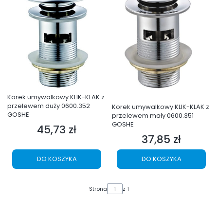
Korek umywalkowy KLIK-KLAK z
przelewem duży 0600.352
Korek umywalkowy KLIK-KLAK z
GOSHE
przelewem mały 0600.351
GOSHE
45,73 zł
Cena
37,85 zł
Cena
DO KOSZYKA
DO KOSZYKA
Strona
z 1