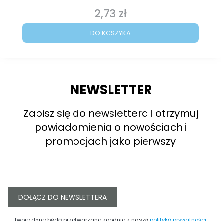
2,73 zł
Cena
DO KOSZYKA
NEWSLETTER
Zapisz się do newslettera i otrzymuj
powiadomienia o nowościach i
promocjach jako pierwszy
DOŁĄCZ DO NEWSLETTERA
Twoje dane będą przetwarzane zgodnie z naszą
polityką prywatności
.