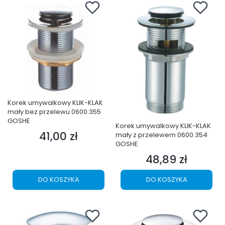
Korek umywalkowy KLIK-KLAK
mały bez przelewu 0600.355
GOSHE
Korek umywalkowy KLIK-KLAK
41,00 zł
mały z przelewem 0600.354
Cena
GOSHE
48,89 zł
Cena
DO KOSZYKA
DO KOSZYKA