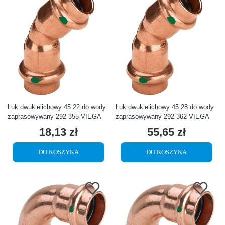
Łuk dwukielichowy 45 22 do wody
Łuk dwukielichowy 45 28 do wody
zaprasowywany 292 355 VIEGA
zaprasowywany 292 362 VIEGA
18,13 zł
55,65 zł
Cena
Cena
DO KOSZYKA
DO KOSZYKA