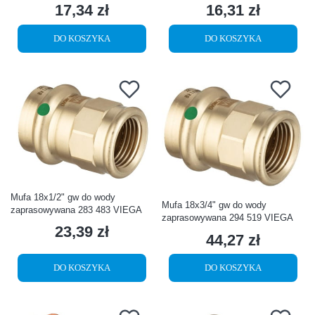
17,34 zł
16,31 zł
Cena
Cena
DO KOSZYKA
DO KOSZYKA
Mufa 18x1/2" gw do wody
Mufa 18x3/4" gw do wody
zaprasowywana 283 483 VIEGA
zaprasowywana 294 519 VIEGA
23,39 zł
Cena
44,27 zł
Cena
DO KOSZYKA
DO KOSZYKA