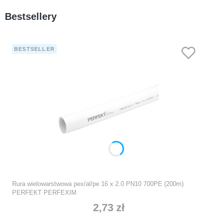
Bestsellery
BESTSELLER
Rura wielowarstwowa pex/al/pe 16 x 2.0 PN10 700PE (200m)
PERFEKT PERFEXIM
2,73 zł
Cena