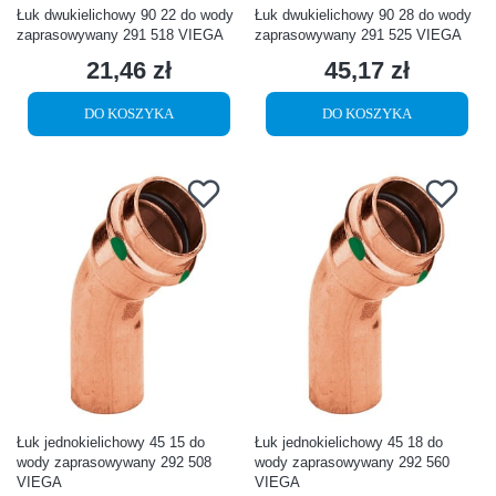
Łuk dwukielichowy 90 22 do wody
Łuk dwukielichowy 90 28 do wody
zaprasowywany 291 518 VIEGA
zaprasowywany 291 525 VIEGA
21,46 zł
45,17 zł
Cena
Cena
DO KOSZYKA
DO KOSZYKA
Łuk jednokielichowy 45 15 do
Łuk jednokielichowy 45 18 do
wody zaprasowywany 292 508
wody zaprasowywany 292 560
VIEGA
VIEGA