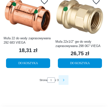
Mufa 22 do wody zaprasowywana
Mufa 22x1/2" gw do wody
292 683 VIEGA
zaprasowywana 298 067 VIEGA
18,31 zł
Cena
26,75 zł
Cena
DO KOSZYKA
DO KOSZYKA
Strona
z 3