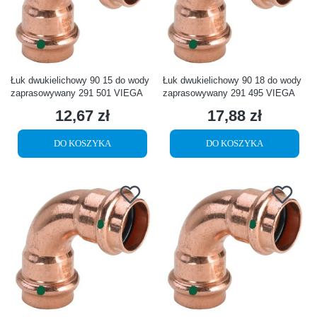
Łuk dwukielichowy 90 15 do wody
Łuk dwukielichowy 90 18 do wody
zaprasowywany 291 501 VIEGA
zaprasowywany 291 495 VIEGA
12,67 zł
17,88 zł
Cena
Cena
DO KOSZYKA
DO KOSZYKA