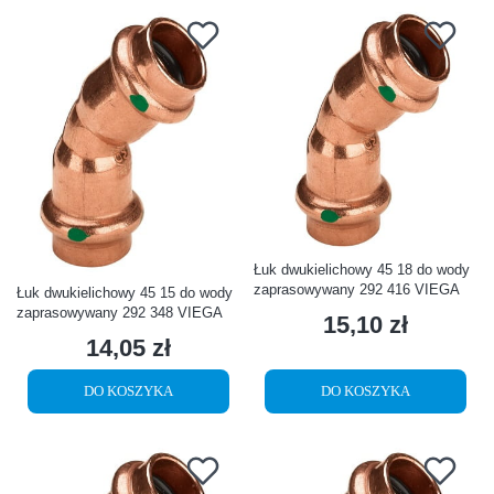
Łuk dwukielichowy 45 18 do wody
zaprasowywany 292 416 VIEGA
Łuk dwukielichowy 45 15 do wody
zaprasowywany 292 348 VIEGA
15,10 zł
Cena
14,05 zł
Cena
DO KOSZYKA
DO KOSZYKA