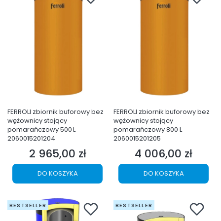
FERROLI zbiornik buforowy bez
FERROLI zbiornik buforowy bez
wężownicy stojący
wężownicy stojący
pomarańczowy 500 L
pomarańczowy 800 L
2060015201204
2060015201205
2 965,00 zł
4 006,00 zł
Cena
Cena
DO KOSZYKA
DO KOSZYKA
BESTSELLER
BESTSELLER