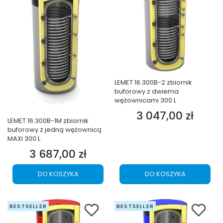
LEMET 16.300B-2 zbiornik
buforowy z dwiema
wężownicami 300 L
3 047,00 zł
Cena
LEMET 16.300B-1M zbiornik
buforowy z jedną wężownicą
MAXI 300 L
3 687,00 zł
Cena
DO KOSZYKA
DO KOSZYKA
BESTSELLER
BESTSELLER