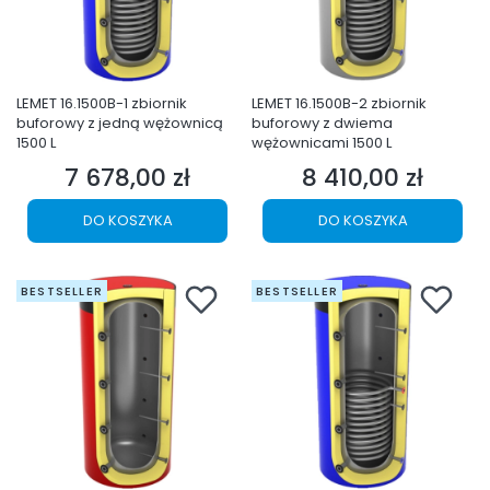
LEMET 16.1500B-1 zbiornik
LEMET 16.1500B-2 zbiornik
buforowy z jedną wężownicą
buforowy z dwiema
1500 L
wężownicami 1500 L
7 678,00 zł
8 410,00 zł
Cena
Cena
DO KOSZYKA
DO KOSZYKA
BESTSELLER
BESTSELLER