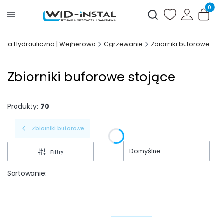
Produ
Otwórz wyszukiwark
wnia Hydrauliczna | Wejherowo
Ogrzewanie
Zbiorniki buforowe
Zbiorniki buforowe stojące
Produkty:
70
Zbiorniki buforowe
Domyślne
Filtry
Sortowanie: