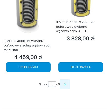
LEMET 16.400B-2 zbiornik
buforowy z dwiema
wężownicami 400 L
3 828,00 zł
Cena
LEMET 16.400B-1M zbiornik
buforowy z jedną wężownicą
MAXI 400 L
4 459,00 zł
Cena
DO KOSZYKA
DO KOSZYKA
Strona
z 3