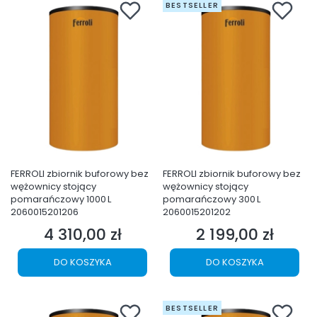
BESTSELLER
FERROLI zbiornik buforowy bez
FERROLI zbiornik buforowy bez
wężownicy stojący
wężownicy stojący
pomarańczowy 1000 L
pomarańczowy 300 L
2060015201206
2060015201202
4 310,00 zł
2 199,00 zł
Cena
Cena
DO KOSZYKA
DO KOSZYKA
BESTSELLER