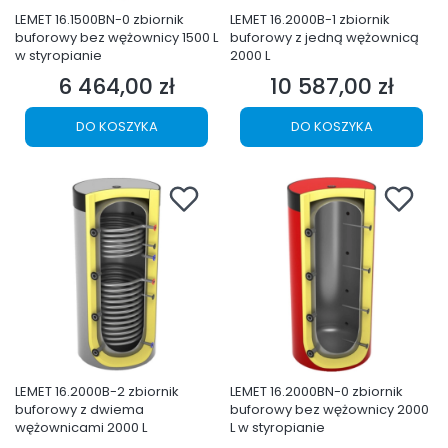
LEMET 16.1500BN-0 zbiornik
LEMET 16.2000B-1 zbiornik
buforowy bez wężownicy 1500 L
buforowy z jedną wężownicą
w styropianie
2000 L
6 464,00 zł
10 587,00 zł
Cena
Cena
DO KOSZYKA
DO KOSZYKA
LEMET 16.2000B-2 zbiornik
LEMET 16.2000BN-0 zbiornik
buforowy z dwiema
buforowy bez wężownicy 2000
wężownicami 2000 L
L w styropianie