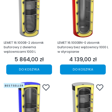
LEMET 16.1000B-2 zbiornik
LEMET 16.1000BN-0 zbiornik
buforowy z dwiema
buforowy bez wężownicy 1000 L
wężownicami 1000 L
w styropianie
5 864,00 zł
4 139,00 zł
Cena
Cena
DO KOSZYKA
DO KOSZYKA
BESTSELLER