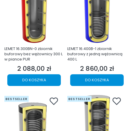
LEMET 16.300BN-0 zbiornik
LEMET 16.400B-1 zbiornik
buforowy bez wężownicy 300 L
buforowy z jedną wężownicą
w piance PUR
400 L
2 088,00 zł
2 860,00 zł
Cena
Cena
DO KOSZYKA
DO KOSZYKA
BESTSELLER
BESTSELLER