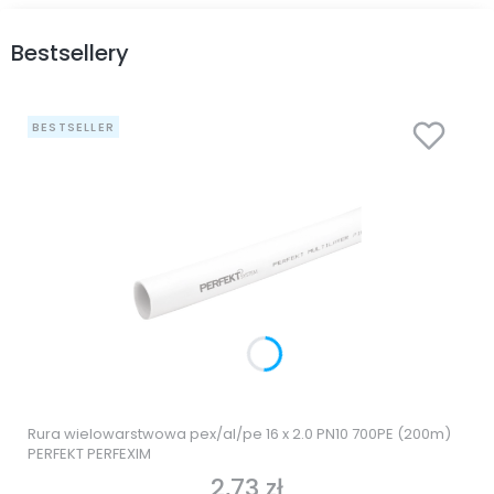
Bestsellery
BESTSELLER
Rura wielowarstwowa pex/al/pe 16 x 2.0 PN10 700PE (200m)
PERFEKT PERFEXIM
2,73 zł
Cena