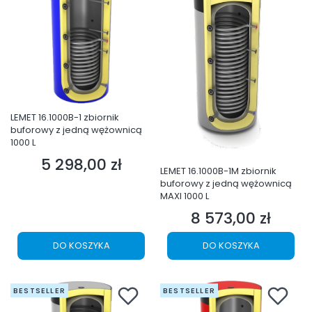
LEMET 16.1000B-1 zbiornik
buforowy z jedną wężownicą
1000 L
5 298,00 zł
Cena
LEMET 16.1000B-1M zbiornik
buforowy z jedną wężownicą
MAXI 1000 L
8 573,00 zł
Cena
DO KOSZYKA
DO KOSZYKA
BESTSELLER
BESTSELLER