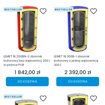
BESTSELLER
BESTSELLER
LEMET 16.200BN-0 zbiornik
LEMET 16.300B-1 zbiornik
buforowy bez wężownicy 200 L
buforowy z jedną wężownicą
w piance PUR
300 L
1 842,00 zł
2 392,00 zł
Cena
Cena
DO KOSZYKA
DO KOSZYKA
BESTSELLER