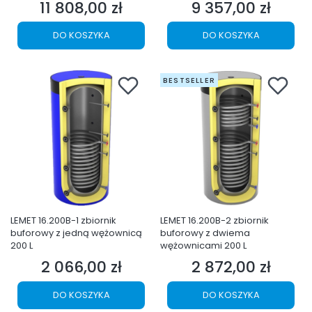
11 808,00 zł
9 357,00 zł
Cena
Cena
DO KOSZYKA
DO KOSZYKA
BESTSELLER
LEMET 16.200B-1 zbiornik
LEMET 16.200B-2 zbiornik
buforowy z jedną wężownicą
buforowy z dwiema
200 L
wężownicami 200 L
2 066,00 zł
2 872,00 zł
Cena
Cena
DO KOSZYKA
DO KOSZYKA