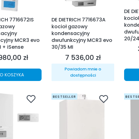
DE DI
kocio
ICH 7716672IS
DE DIETRICH 7716673A
konde
gazowy
kocioł gazowy
dwufu
acyjny
kondensacyjny
20/24
cyjny MCR3 evo
dwufunkcyjny MCR3 evo
 + iSense
30/35 MI
980,00 zł
7 536,00 zł
na
Cena
Powiadom mnie o
O KOSZYKA
dostępności
BESTSELLER
BESTS