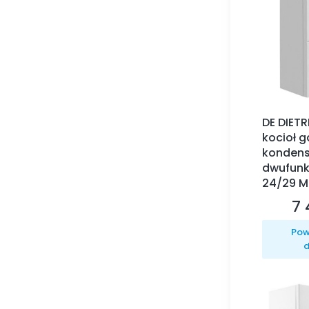
DE DIET
kocioł 
kondens
dwufunk
24/29 M
7 
Ce
Pow
d