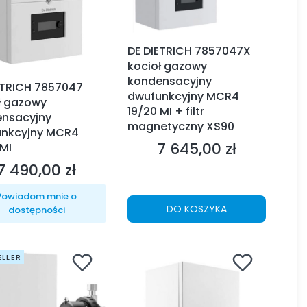
DE DIETRICH 7857047X
kocioł gazowy
kondensacyjny
ETRICH 7857047
dwufunkcyjny MCR4
ł gazowy
19/20 MI + filtr
nsacyjny
magnetyczny XS90
nkcyjny MCR4
7 645,00 zł
 MI
Cena
7 490,00 zł
Cena
Powiadom mnie o
DO KOSZYKA
dostępności
ELLER