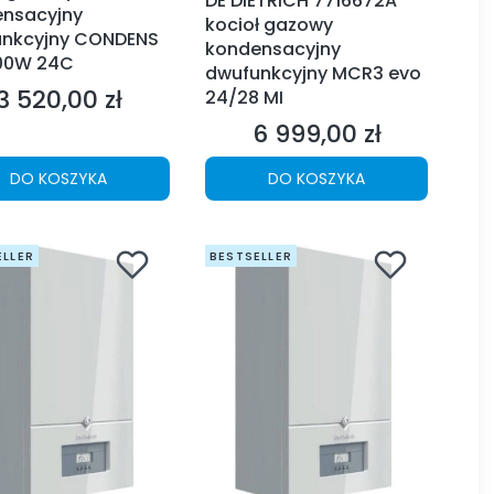
DE DIETRICH 7716672A
nsacyjny
kocioł gazowy
nkcyjny CONDENS
kondensacyjny
00W 24C
dwufunkcyjny MCR3 evo
3 520,00 zł
24/28 MI
Cena
6 999,00 zł
Cena
DO KOSZYKA
DO KOSZYKA
ELLER
BESTSELLER