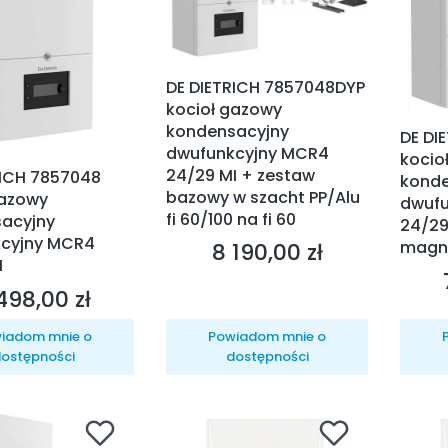
DE DIETRICH 7857048DYP
kocioł gazowy
kondensacyjny
DE DI
dwufunkcyjny MCR4
kocio
24/29 MI + zestaw
RICH 7857048
konde
bazowy w szacht PP/Alu
gazowy
dwufu
fi 60/100 na fi 60
acyjny
24/29 
cyjny MCR4
magn
8 190,00 zł
Cena
I
498,00 zł
na
iadom mnie o
Powiadom mnie o
ostępności
dostępności