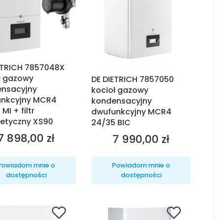
ETRICH 7857048X
ł gazowy
DE DIETRICH 7857050
nsacyjny
kocioł gazowy
nkcyjny MCR4
kondensacyjny
MI + filtr
dwufunkcyjny MCR4
etyczny XS90
24/35 BIC
7 898,00 zł
7 990,00 zł
Cena
Cena
Powiadom mnie o
Powiadom mnie o
dostępności
dostępności