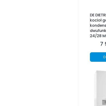
DE DIETR
kocioł 
kondens
dwufunk
24/28 MI
7 
Ce
D