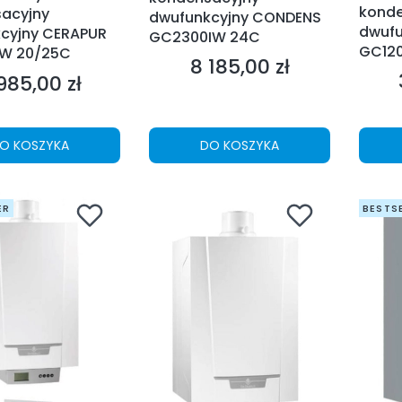
konde
acyjny
dwufunkcyjny CONDENS
dwufu
cyjny CERAPUR
GC2300IW 24C
GC12
W 20/25C
8 185,00 zł
Cena
985,00 zł
na
O KOSZYKA
DO KOSZYKA
ER
BESTS