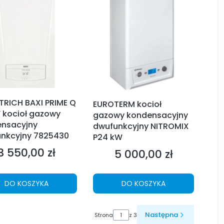
ETRICH BAXI PRIME Q
EUROTERM kocioł
 kocioł gazowy
gazowy kondensacyjny
nsacyjny
dwufunkcyjny NITROMIX
nkcyjny 7825430
P24 kW
3 550,00 zł
Cena
5 000,00 zł
Cena
DO KOSZYKA
DO KOSZYKA
Następna
Strona
z 3