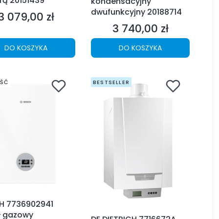
ą 20151439
kondensacyjny
dwufunkcyjny 20188714
3 079,00 zł
Cena
3 740,00 zł
Cena
DO KOSZYKA
DO KOSZYKA
ŚĆ
BESTSELLER
H 7736902941
ł gazowy