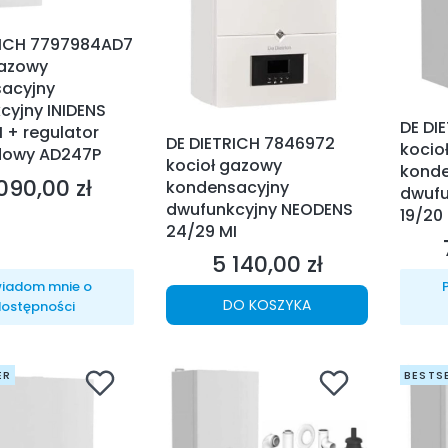
RICH 7797984AD7
gazowy
acyjny
cyjny INIDENS
DE DI
 + regulator
DE DIETRICH 7846972
kocio
dowy AD247P
kocioł gazowy
konde
090,00 zł
na
kondensacyjny
dwufu
dwufunkcyjny NEODENS
19/20
24/29 MI
5 140,00 zł
Cena
iadom mnie o
DO KOSZYKA
ostępności
ER
BESTS