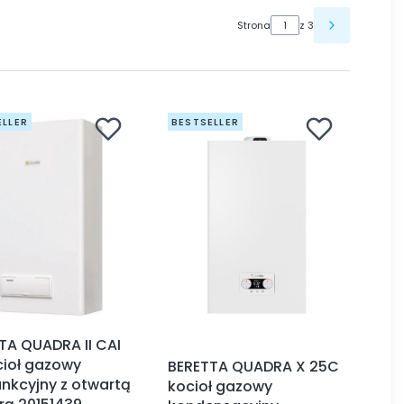
Strona
z 3
ELLER
BESTSELLER
TA QUADRA II CAI
cioł gazowy
BERETTA QUADRA X 25C
nkcyjny z otwartą
kocioł gazowy