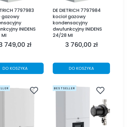
ETRICH 7797983
DE DIETRICH 7797984
ł gazowy
kocioł gazowy
nsacyjny
kondensacyjny
nkcyjny INIDENS
dwufunkcyjny INIDENS
 MI
24/28 MI
3 749,00 zł
3 760,00 zł
Cena
Cena
DO KOSZYKA
DO KOSZYKA
ELLER
BESTSELLER