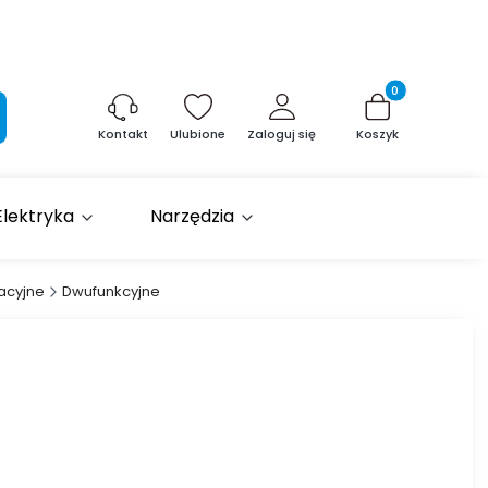
Produkty w kosz
aj
Ulubione
Zaloguj się
Koszyk
Kontakt
Elektryka
Narzędzia
acyjne
Dwufunkcyjne