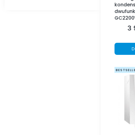
kondens
dwufunk
GC2200
3 
Ce
D
BESTSELL