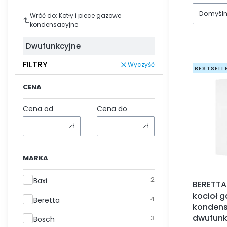
Domyśl
Wróć do: Kotły i piece gazowe
kondensacyjne
Dwufunkcyjne
FILTRY
Wyczyść
BESTSELL
CENA
Cena od
Cena do
zł
zł
MARKA
Marka
2
Baxi
BERETTA
kocioł 
4
Beretta
kondens
dwufunk
3
Bosch