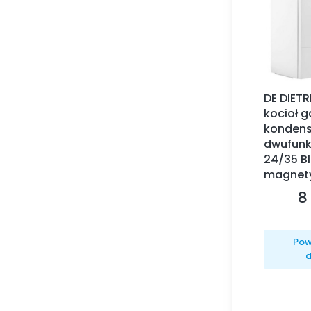
DE DIET
kocioł 
kondens
dwufunk
24/35 BIC
magnet
8 
C
Pow
d