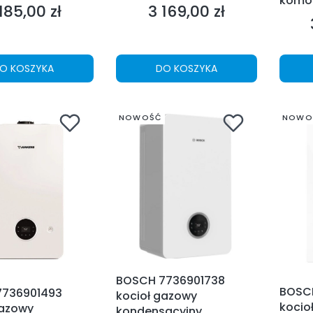
komor
185,00 zł
3 169,00 zł
na
Cena
O KOSZYKA
DO KOSZYKA
NOWOŚĆ
NOWO
BOSCH 7736901738
BOSC
7736901493
kocioł gazowy
kocio
gazowy
kondensacyjny