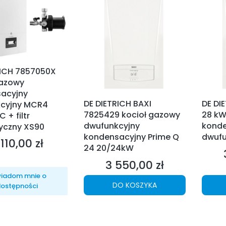
RICH 7857050X
gazowy
acyjny
DE DIETRICH BAXI
DE DI
cyjny MCR4
7825429 kocioł gazowy
28 kW
 + filtr
dwufunkcyjny
konde
yczny XS90
kondensacyjny Prime Q
dwufu
110,00 zł
ena
24 20/24kW
3 550,00 zł
Cena
iadom mnie o
DO KOSZYKA
ostępności