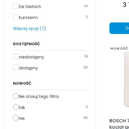
3 
Ce
14
De Dietrich
2
Euroterm
Więcej opcji (7)
D
DOSTĘPNOŚĆ
NOWOŚĆ
Dostępność
19
niedostępny
30
dostępny
NOWOŚĆ
Nie stosuj tego filtra
3
tak
46
nie
BOSCH 
kocioł 