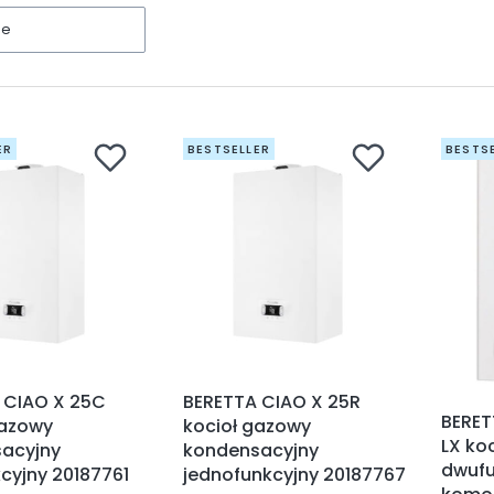
ne
ER
BESTSELLER
BESTS
 CIAO X 25C
BERETTA CIAO X 25R
BERET
gazowy
kocioł gazowy
LX ko
acyjny
kondensacyjny
dwufu
cyjny 20187761
jednofunkcyjny 20187767