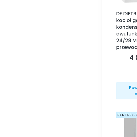
DE DIET
kocioł 
kondens
dwufunk
24/28 MI
przewo
4 
Ce
Pow
d
BESTSELL