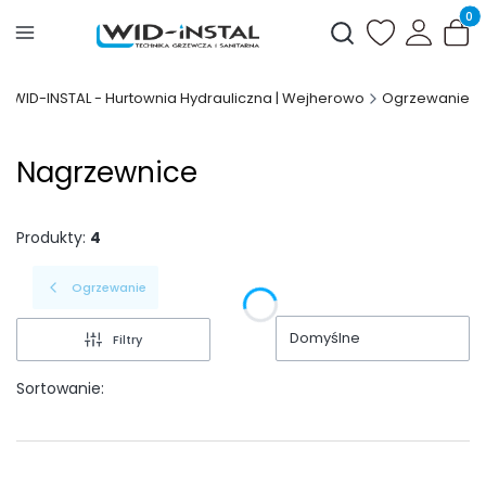
Produ
Otwórz wyszukiwark
WID-INSTAL - Hurtownia Hydrauliczna | Wejherowo
Ogrzewanie
Nagrzewnice
Produkty:
4
Ogrzewanie
Domyślne
Filtry
Sortowanie: