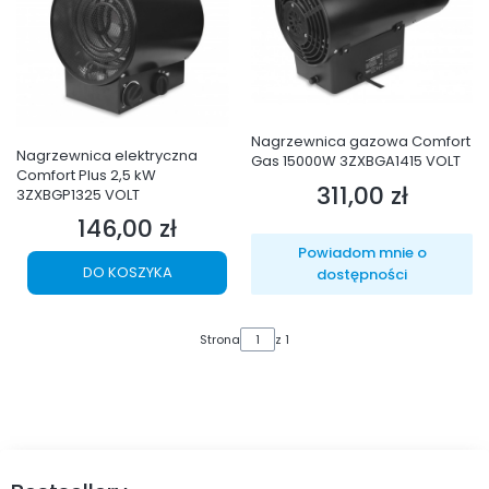
Nagrzewnica gazowa Comfort
Nagrzewnica elektryczna
Gas 15000W 3ZXBGA1415 VOLT
Comfort Plus 2,5 kW
311,00 zł
Cena
3ZXBGP1325 VOLT
146,00 zł
Cena
Powiadom mnie o
DO KOSZYKA
dostępności
Strona
z 1