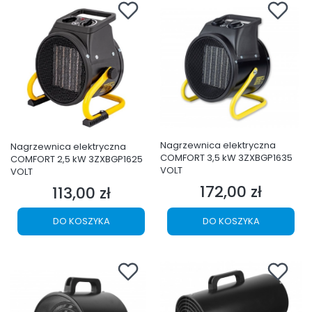
Nagrzewnica elektryczna
Nagrzewnica elektryczna
COMFORT 3,5 kW 3ZXBGP1635
COMFORT 2,5 kW 3ZXBGP1625
VOLT
VOLT
172,00 zł
113,00 zł
Cena
Cena
DO KOSZYKA
DO KOSZYKA