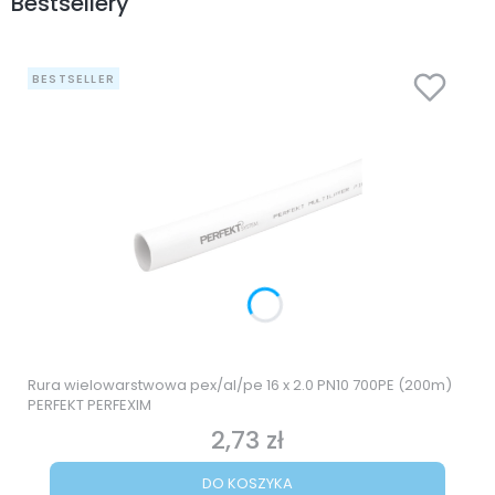
Bestsellery
BESTSELLER
Rura wielowarstwowa pex/al/pe 16 x 2.0 PN10 700PE (200m)
PERFEKT PERFEXIM
2,73 zł
Cena
DO KOSZYKA