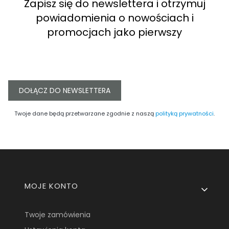
Zapisz się do newslettera i otrzymuj
powiadomienia o nowościach i
promocjach jako pierwszy
DOŁĄCZ DO NEWSLETTERA
Twoje dane będą przetwarzane zgodnie z naszą
polityką prywatności
.
Linki w stopce
MOJE KONTO
Twoje zamówienia