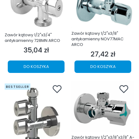
Zawór kątowy 1/2"x3/8"
Zawór kątowy 1/2"x3/4"
antykamienny NOV77MAC
antykamienny 728MN ARCO
ARCO
35,04 zł
Cena
27,42 zł
Cena
DO KOSZYKA
DO KOSZYKA
BESTSELLER
Zawór kątowy 1/2"x3/8"x3/8" A-