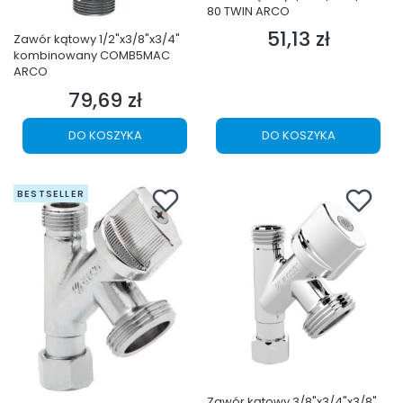
80 TWIN ARCO
51,13 zł
Cena
Zawór kątowy 1/2"x3/8"x3/4"
kombinowany COMB5MAC
ARCO
79,69 zł
Cena
DO KOSZYKA
DO KOSZYKA
BESTSELLER
Zawór kątowy 3/8"x3/4"x3/8"