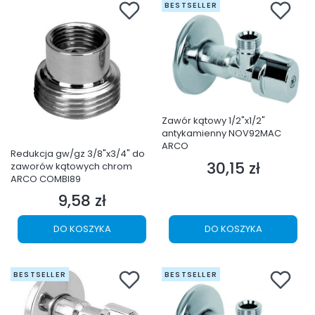
BESTSELLER
Zawór kątowy 1/2"x1/2"
antykamienny NOV92MAC
ARCO
Redukcja gw/gz 3/8"x3/4" do
30,15 zł
zaworów kątowych chrom
Cena
ARCO COMBI89
9,58 zł
Cena
DO KOSZYKA
DO KOSZYKA
BESTSELLER
BESTSELLER