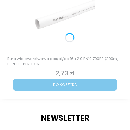
Rura wielowarstwowa pex/al/pe 16 x 2.0 PN10 700PE (200m)
PERFEKT PERFEXIM
2,73 zł
Cena
DO KOSZYKA
NEWSLETTER