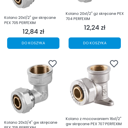
Kolano 20x1/2" gz skręcane PEX
Kolano 20x1/2" gw skręcane
704 PERFEXIM
PEX 705 PERFEXIM
12,24 zł
Cena
12,84 zł
Cena
DO KOSZYKA
DO KOSZYKA
Kolano z mocowaniem 16x1/2"
Kolano 20x3/4" gw skręcane
gw skręcane PEX 707 PERFEXIM
PEX 705 PERFEXIM