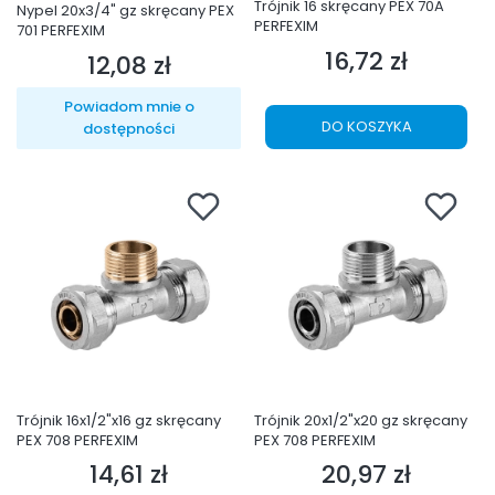
Trójnik 16 skręcany PEX 70A
Nypel 20x3/4" gz skręcany PEX
PERFEXIM
701 PERFEXIM
16,72 zł
Cena
12,08 zł
Cena
Powiadom mnie o
DO KOSZYKA
dostępności
Trójnik 16x1/2"x16 gz skręcany
Trójnik 20x1/2"x20 gz skręcany
PEX 708 PERFEXIM
PEX 708 PERFEXIM
14,61 zł
20,97 zł
Cena
Cena