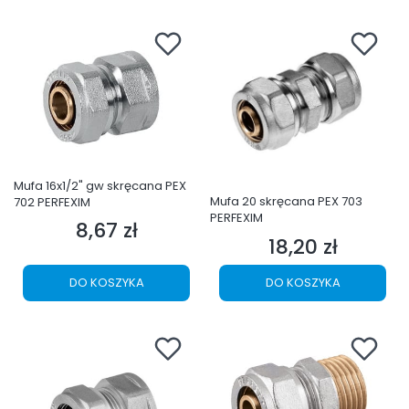
Mufa 16x1/2" gw skręcana PEX
Mufa 20 skręcana PEX 703
702 PERFEXIM
PERFEXIM
8,67 zł
Cena
18,20 zł
Cena
DO KOSZYKA
DO KOSZYKA