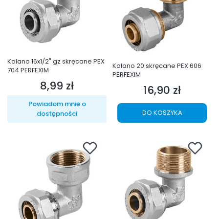
Kolano 16x1/2" gz skręcane PEX
Kolano 20 skręcane PEX 606
704 PERFEXIM
PERFEXIM
8,99 zł
Cena
16,90 zł
Cena
Powiadom mnie o
DO KOSZYKA
dostępności