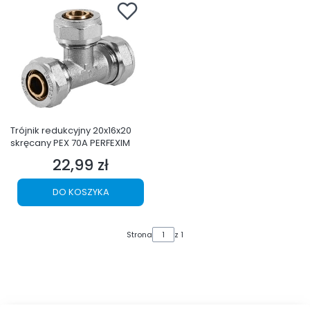
Trójnik redukcyjny 20x16x20
skręcany PEX 70A PERFEXIM
22,99 zł
Cena
DO KOSZYKA
Strona
z 1