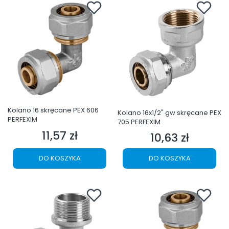
Kolano 16 skręcane PEX 606
Kolano 16x1/2" gw skręcane PEX
PERFEXIM
705 PERFEXIM
11,57 zł
Cena
10,63 zł
Cena
DO KOSZYKA
DO KOSZYKA