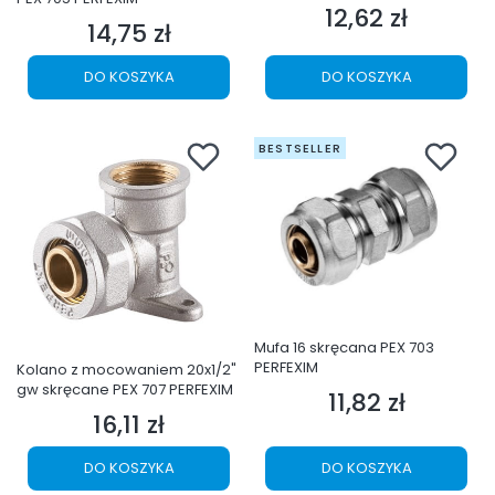
12,62 zł
Cena
14,75 zł
Cena
DO KOSZYKA
DO KOSZYKA
BESTSELLER
Mufa 16 skręcana PEX 703
PERFEXIM
Kolano z mocowaniem 20x1/2"
gw skręcane PEX 707 PERFEXIM
11,82 zł
Cena
16,11 zł
Cena
DO KOSZYKA
DO KOSZYKA