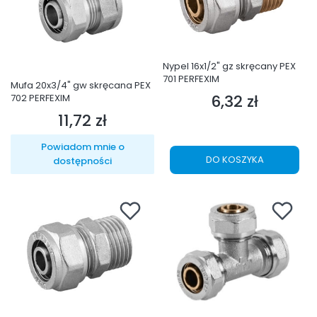
Nypel 16x1/2" gz skręcany PEX
701 PERFEXIM
Mufa 20x3/4" gw skręcana PEX
6,32 zł
702 PERFEXIM
Cena
11,72 zł
Cena
Powiadom mnie o
DO KOSZYKA
dostępności