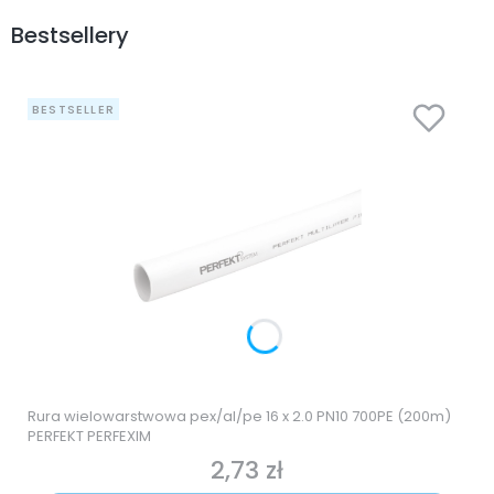
Bestsellery
BESTSELLER
Rura wielowarstwowa pex/al/pe 16 x 2.0 PN10 700PE (200m)
PERFEKT PERFEXIM
2,73 zł
Cena