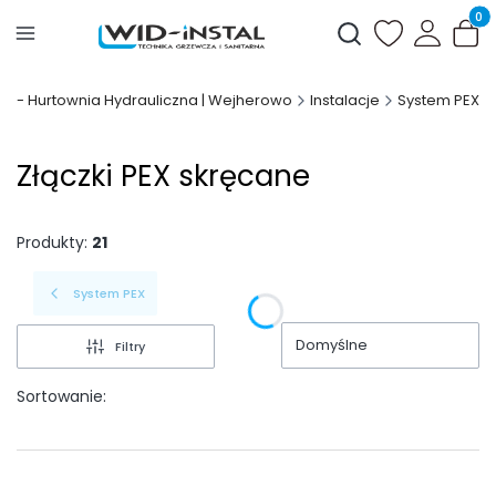
Produ
Otwórz wyszukiwark
AL - Hurtownia Hydrauliczna | Wejherowo
Instalacje
System PEX
Złączki PEX skręcane
Produkty:
21
System PEX
Domyślne
Filtry
Sortowanie: