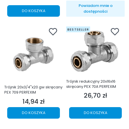
Powiadom mnie o
DO KOSZYKA
dostępności
BESTSELLER
Trójnik redukcyjny 20x16x16
skręcany PEX 70A PERFEXIM
Trójnik 20x3/4"x20 gw skręcany
PEX 709 PERFEXIM
26,70 zł
Cena
14,94 zł
Cena
DO KOSZYKA
DO KOSZYKA