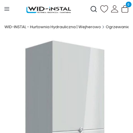
Produ
Otwórz wyszukiwark
WID-INSTAL - Hurtownia Hydrauliczna | Wejherowo
Ogrzewanie