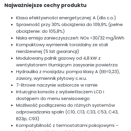
Najważniejsze cechy produktu
Klasa efektywności energetycznej: A (dla c.o.)
Sprawność przy 30% obciążenia do 109,9% (pełne
obciążenie: do 105,8%)
Niska emisja zanieczyszczeń: NOx <30/32 mg/kWh
Kompaktowy wymiennik toroidalny ze stali
nierdzewnej (5 lat gwarancji)
Modulowany palnik gazowy od 4,8 kW z
wentylatorem tłumiącym zasysanie powietrza
Hydraulika z mosiądzu: pompa klasy A (EEI<0,23),
zawory, wymiennik płytowy c.w.u.
7-litrowe naczynie wzbiorcze w ramie
Intuicyjna konsola z wyświetlaczem LCD i
dostępem do menu serwisowego
Możliwość podłączenia do różnych systemów
odprowadzania spalin (C10, C13, C33, C53, C43,
B23p, C93)
Kompatybilność z termostatami pokojowymi –