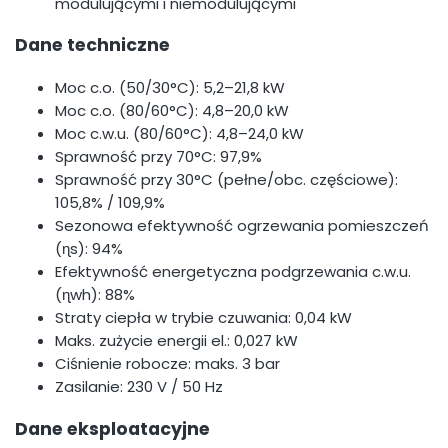
modulującymi i niemodulującymi
Dane techniczne
Moc c.o. (50/30°C): 5,2–21,8 kW
Moc c.o. (80/60°C): 4,8–20,0 kW
Moc c.w.u. (80/60°C): 4,8–24,0 kW
Sprawność przy 70°C: 97,9%
Sprawność przy 30°C (pełne/obc. częściowe):
105,8% / 109,9%
Sezonowa efektywność ogrzewania pomieszczeń
(ɳs): 94%
Efektywność energetyczna podgrzewania c.w.u.
(ɳwh): 88%
Straty ciepła w trybie czuwania: 0,04 kW
Maks. zużycie energii el.: 0,027 kW
Ciśnienie robocze: maks. 3 bar
Zasilanie: 230 V / 50 Hz
Dane eksploatacyjne