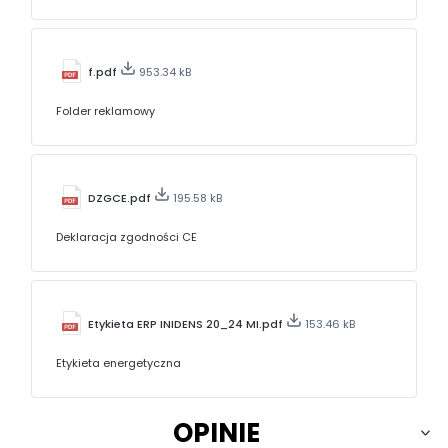
f.pdf
953.34 kB
Folder reklamowy
DZGCE.pdf
195.58 kB
Deklaracja zgodności CE
Etykieta ERP INIDENS 20_24 MI.pdf
153.46 kB
Etykieta energetyczna
OPINIE