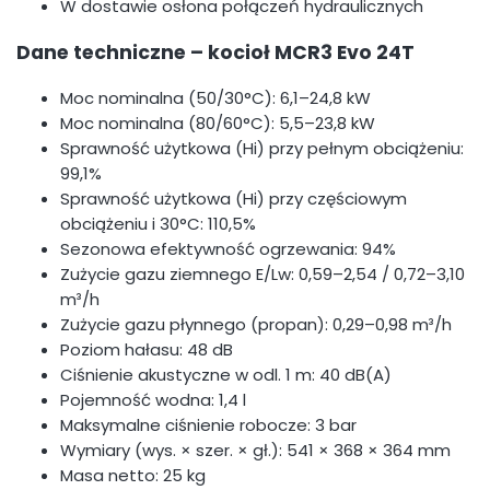
W dostawie osłona połączeń hydraulicznych
Dane techniczne – kocioł MCR3 Evo 24T
Moc nominalna (50/30°C): 6,1–24,8 kW
Moc nominalna (80/60°C): 5,5–23,8 kW
Sprawność użytkowa (Hi) przy pełnym obciążeniu:
99,1%
Sprawność użytkowa (Hi) przy częściowym
obciążeniu i 30°C: 110,5%
Sezonowa efektywność ogrzewania: 94%
Zużycie gazu ziemnego E/Lw: 0,59–2,54 / 0,72–3,10
m³/h
Zużycie gazu płynnego (propan): 0,29–0,98 m³/h
Poziom hałasu: 48 dB
Ciśnienie akustyczne w odl. 1 m: 40 dB(A)
Pojemność wodna: 1,4 l
Maksymalne ciśnienie robocze: 3 bar
Wymiary (wys. × szer. × gł.): 541 × 368 × 364 mm
Masa netto: 25 kg