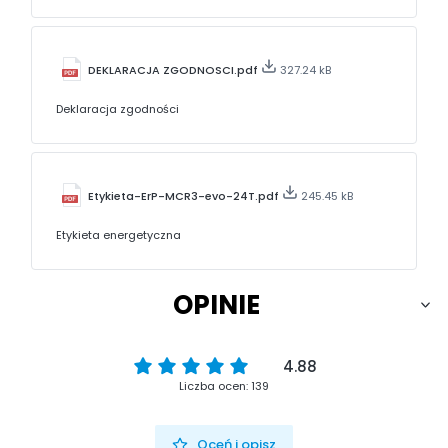
DEKLARACJA ZGODNOSCI.pdf
327.24 kB
Deklaracja zgodności
Etykieta-ErP-MCR3-evo-24T.pdf
245.45 kB
Etykieta energetyczna
OPINIE
4.88
Liczba ocen: 139
Oceń i opisz