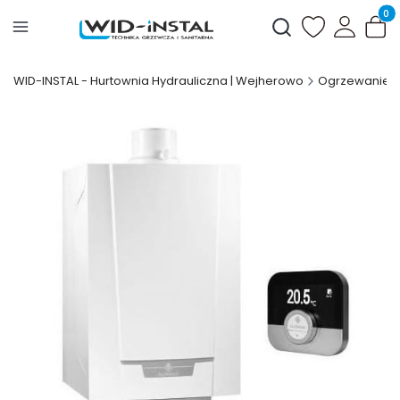
Produ
Otwórz wyszukiwark
WID-INSTAL - Hurtownia Hydrauliczna | Wejherowo
Ogrzewanie