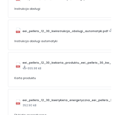
Instrukcja obsługi
eei_pellets_12_30_kwinstrukcja_obslugi_automatyki.pdf
Instrukcja obsługi automatyki
eei_pellets_12_30_kwkarta_produktu_eei_pellets_30_kw_ue
655.98 kB
Karta produktu
eei_pellets_12_30_kwetykieta_energetyczna_eei_pellets_30
352.90 kB