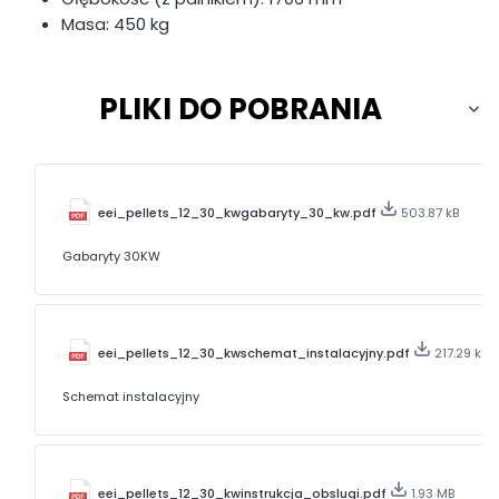
Masa: 450 kg
PLIKI DO POBRANIA
eei_pellets_12_30_kwgabaryty_30_kw.pdf
503.87 kB
Gabaryty 30KW
eei_pellets_12_30_kwschemat_instalacyjny.pdf
217.29 kB
Schemat instalacyjny
eei_pellets_12_30_kwinstrukcja_obslugi.pdf
1.93 MB