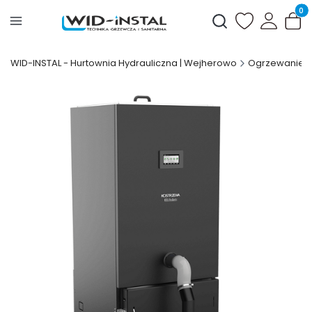
Produ
Otwórz wyszukiwark
WID-INSTAL - Hurtownia Hydrauliczna | Wejherowo
Ogrzewanie