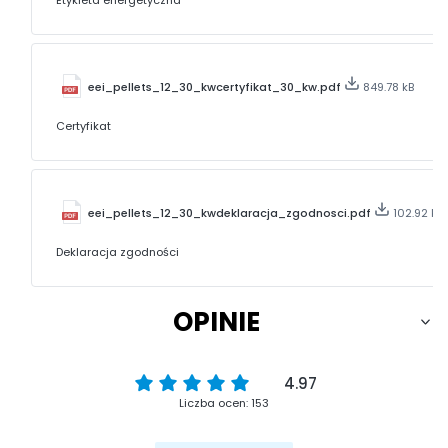
Etykieta energetyczna
eei_pellets_12_30_kwcertyfikat_30_kw.pdf
849.78 kB
Certyfikat
eei_pellets_12_30_kwdeklaracja_zgodnosci.pdf
102.92 kB
Deklaracja zgodności
OPINIE
4.97
Liczba ocen: 153