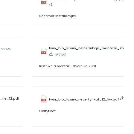
kB
Schemat instalacyjny
twin_bio_luxury_neinstrukcja_montazu_zbiornik
2.29 MB
1.67 MB
Instrukcja montażu zbiornika 290l
y_ne_12.pdf
twin_bio_luxury_necertyfikat_12_kw.pdf
826.
Certyfikat