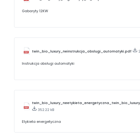
Gabaryty 12KW
twin_bio_luxury_neinstrukcja_obslugi_automatyki.pdf
Instrukcja obsługi automatyki
twin_bio_luxury_neetykieta_energetyczna_twin_bio_luxur
352.22 kB
Etykieta energetyczna