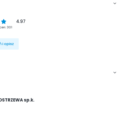
4.97
cen: 301
 i opisz
OSTRZEWA sp.k.