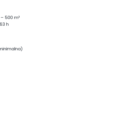
 – 500 m³
63 h
(minimalna)