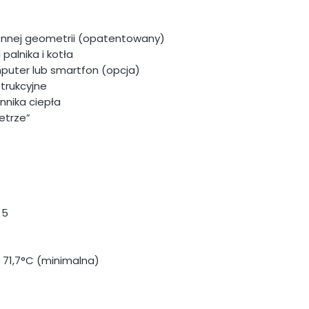
iennej geometrii (opatentowany)
alnika i kotła
puter lub smartfon (opcja)
strukcyjne
nnika ciepła
etrze”
 5
/ 71,7°C (minimalna)