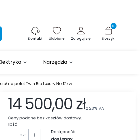
Produkty w kosz
aj
Ulubione
Zaloguj się
Koszyk
Kontakt
Elektryka
Narzędzia
ioł na pelet Twin Bio Luxury Ne 12kw
14 500,00 zł
z
23%
VAT
Ceny podane bez kosztów dostawy.
Ilość
Dostępność:
szt.
dostępny