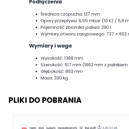
Podłączenia
Średnica czopucha: 127 mm
Opory przepływu: 6,55 mbar (10 K) / 5,9 
Pojemność zbiornika paliwa: 290 l
Wymiary otworu zasypowego: 737 × 60
Wymiary i waga
Wysokość: 1368 mm
Szerokość: 517 mm (1662 mm z palnikiem i
Głębokość: 893 mm
Masa: 330 kg
PLIKI DO POBRANIA
twin_bio_luxury_negabaryty_12_kw.pdf
540.01 kB