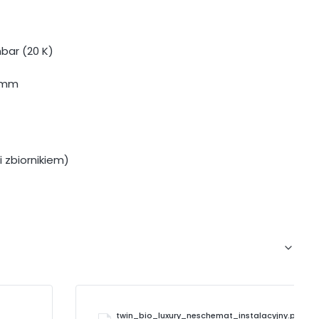
mbar (20 K)
2 mm
 zbiornikiem)
twin_bio_luxury_neschemat_instalacyjny.pdf