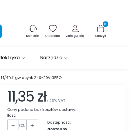
Produkty w kosz
aj
Ulubione
Zaloguj się
Koszyk
Kontakt
Elektryka
Narzędzia
 1.1/4"x1" gw ocynk 240-29V GEBO
11,35 zł
z
23%
VAT
Ceny podane bez kosztów dostawy.
Ilość
Dostępność:
szt.
dostępny