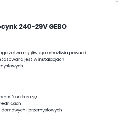
 ocynk 240-29V GEBO
o żeliwa ciągliwego umożliwia pewne i
 Stosowana jest w instalacjach
emysłowych.
rność na korozję
średnicach
ch domowych i przemysłowych