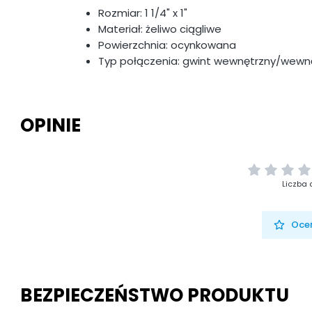
Rozmiar: 1 1/4" x 1"
Materiał: żeliwo ciągliwe
Powierzchnia: ocynkowana
Typ połączenia: gwint wewnętrzny/wewn
OPINIE
Liczba 
Oceń
BEZPIECZEŃSTWO PRODUKTU