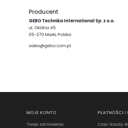
Producent
GEBO Technika International Sp. z o.o.
ul. Okólna 45
05-270 Marki, Polska
sales@gebo.com.pl
Linki w stopce
MOJE KONTO
PŁATNOŚCI 
Twoje zamówienia
Czas i koszty 