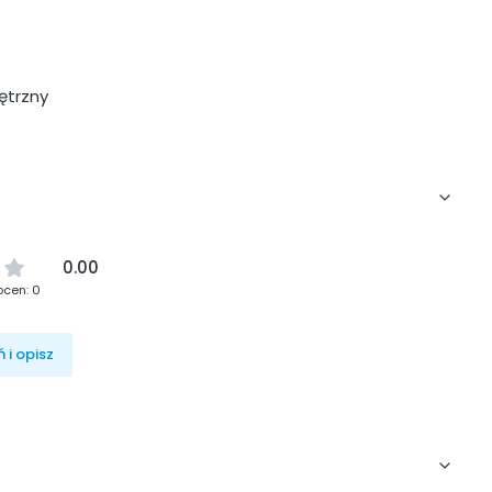
ętrzny
0.00
ocen: 0
 i opisz