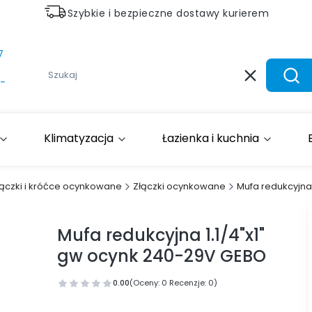
Szybkie i bezpieczne dostawy kurierem
7
Wyczyść
Szuk
-
Klimatyzacja
Łazienka i kuchnia
łączki i króćce ocynkowane
Złączki ocynkowane
Mufa redukcyjna
Mufa redukcyjna 1.1/4"x1"
gw ocynk 240-29V GEBO
0.00
(Oceny: 0 Recenzje: 0)