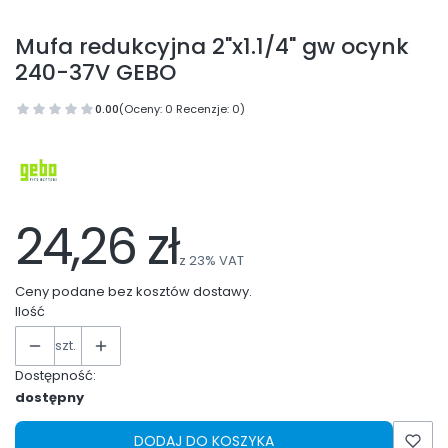
Mufa redukcyjna 2"x1.1/4" gw ocynk
240-37V GEBO
0.00
(Oceny: 0 Recenzje: 0)
24,26 zł
z
23%
VAT
Ceny podane bez kosztów dostawy.
Ilość
szt.
Dostępność:
dostępny
DODAJ DO KOSZYKA