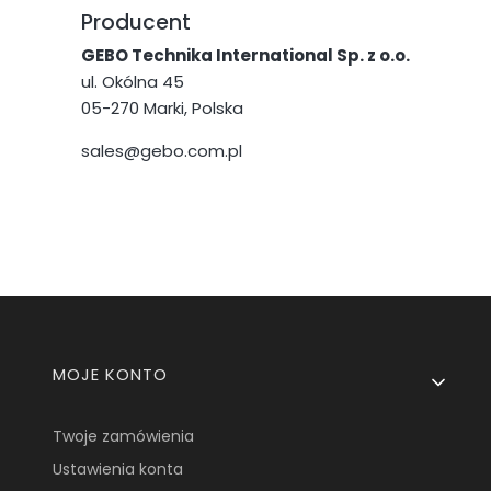
Producent
GEBO Technika International Sp. z o.o.
ul. Okólna 45
05-270 Marki, Polska
sales@gebo.com.pl
Linki w stopce
MOJE KONTO
Twoje zamówienia
Ustawienia konta