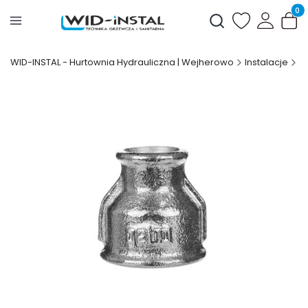
Produ
Otwórz wyszukiwark
WID-INSTAL - Hurtownia Hydrauliczna | Wejherowo
Instalacje
Z