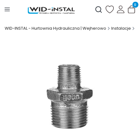
Produ
Otwórz wyszukiwark
WID-INSTAL - Hurtownia Hydrauliczna | Wejherowo
Instalacje
Z