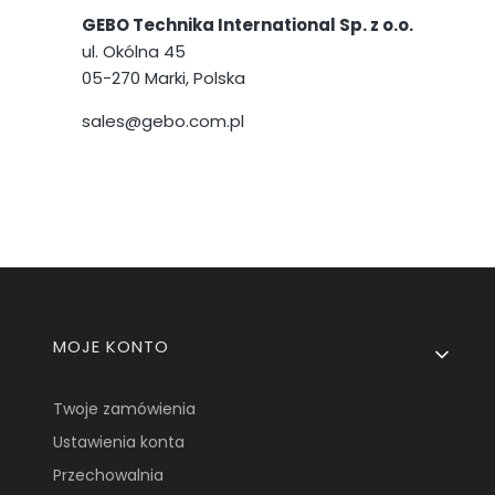
GEBO Technika International Sp. z o.o.
ul. Okólna 45
05-270 Marki, Polska
sales@gebo.com.pl
Linki w stopce
MOJE KONTO
Twoje zamówienia
Ustawienia konta
Przechowalnia