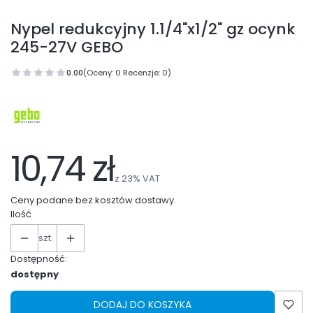
Nypel redukcyjny 1.1/4"x1/2" gz ocynk
245-27V GEBO
0.00
(Oceny: 0 Recenzje: 0)
10,74 zł
z
23%
VAT
Ceny podane bez kosztów dostawy.
Ilość
szt.
Dostępność:
dostępny
DODAJ DO KOSZYKA