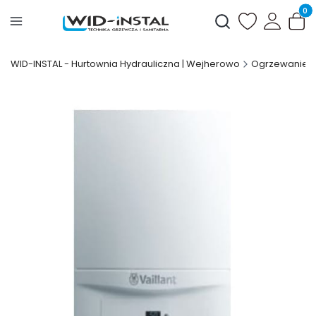
Produ
Otwórz wyszukiwark
WID-INSTAL - Hurtownia Hydrauliczna | Wejherowo
Ogrzewanie