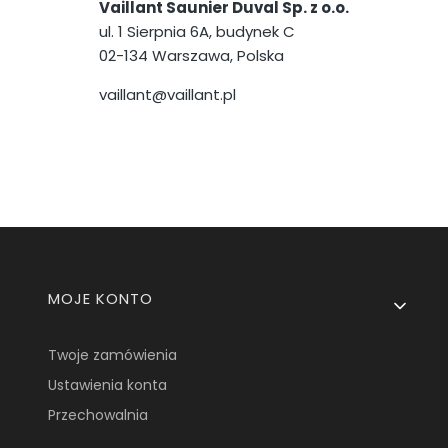
Vaillant Saunier Duval Sp. z o.o.
ul. 1 Sierpnia 6A, budynek C
02-134 Warszawa, Polska
vaillant@vaillant.pl
Linki w stopce
MOJE KONTO
Twoje zamówienia
Ustawienia konta
Przechowalnia