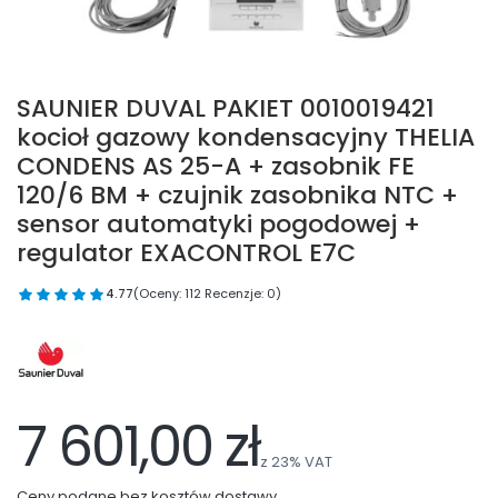
SAUNIER DUVAL PAKIET 0010019421
kocioł gazowy kondensacyjny THELIA
CONDENS AS 25-A + zasobnik FE
120/6 BM + czujnik zasobnika NTC +
sensor automatyki pogodowej +
regulator EXACONTROL E7C
4.77
(Oceny: 112 Recenzje: 0)
7 601,00 zł
z
23%
VAT
Ceny podane bez kosztów dostawy.