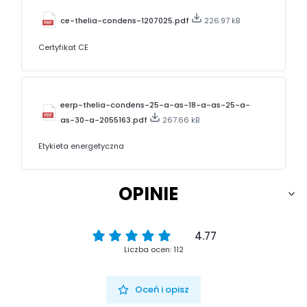
ce-thelia-condens-1207025.pdf
226.97 kB
Certyfikat CE
eerp-thelia-condens-25-a-as-18-a-as-25-a-
as-30-a-2055163.pdf
267.66 kB
Etykieta energetyczna
OPINIE
4.77
Liczba ocen: 112
Oceń i opisz