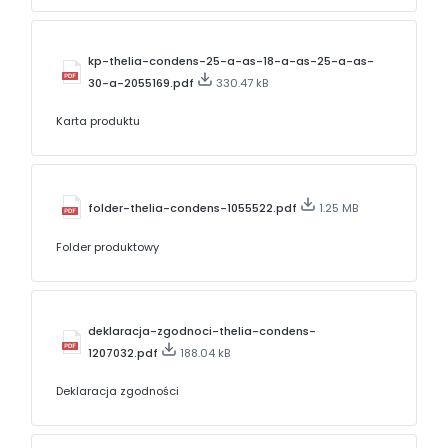
kp-thelia-condens-25-a-as-18-a-as-25-a-as-
30-a-2055169.pdf
330.47 kB
Karta produktu
folder-thelia-condens-1055522.pdf
1.25 MB
Folder produktowy
deklaracja-zgodnoci-thelia-condens-
1207032.pdf
188.04 kB
Deklaracja zgodności