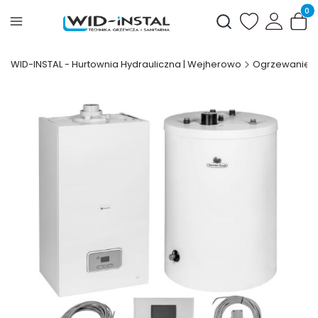
Produ
Otwórz wyszukiwark
WID-INSTAL - Hurtownia Hydrauliczna | Wejherowo
Ogrzewanie