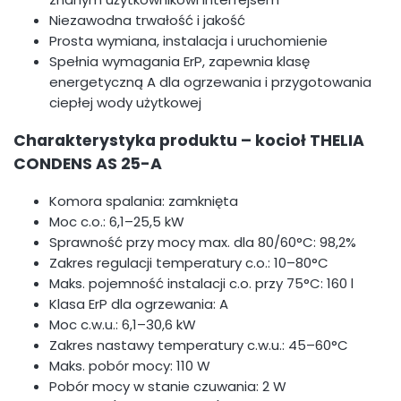
Niezawodna trwałość i jakość
Prosta wymiana, instalacja i uruchomienie
Spełnia wymagania ErP, zapewnia klasę
energetyczną A dla ogrzewania i przygotowania
ciepłej wody użytkowej
Charakterystyka produktu – kocioł THELIA
CONDENS AS 25-A
Komora spalania: zamknięta
Moc c.o.: 6,1–25,5 kW
Sprawność przy mocy max. dla 80/60°C: 98,2%
Zakres regulacji temperatury c.o.: 10–80°C
Maks. pojemność instalacji c.o. przy 75°C: 160 l
Klasa ErP dla ogrzewania: A
Moc c.w.u.: 6,1–30,6 kW
Zakres nastawy temperatury c.w.u.: 45–60°C
Maks. pobór mocy: 110 W
Pobór mocy w stanie czuwania: 2 W