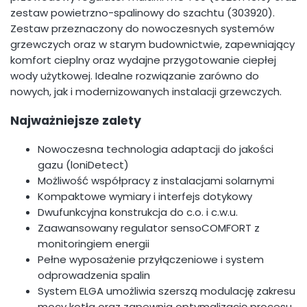
zestaw powietrzno-spalinowy do szachtu (303920).
Zestaw przeznaczony do nowoczesnych systemów
grzewczych oraz w starym budownictwie, zapewniający
komfort cieplny oraz wydajne przygotowanie ciepłej
wody użytkowej. Idealne rozwiązanie zarówno do
nowych, jak i modernizowanych instalacji grzewczych.
Najważniejsze zalety
Nowoczesna technologia adaptacji do jakości
gazu (loniDetect)
Możliwość współpracy z instalacjami solarnymi
Kompaktowe wymiary i interfejs dotykowy
Dwufunkcyjna konstrukcja do c.o. i c.w.u.
Zaawansowany regulator sensoCOMFORT z
monitoringiem energii
Pełne wyposażenie przyłączeniowe i system
odprowadzenia spalin
System ELGA umożliwia szerszą modulację zakresu
mocy kotła oraz zapewnia optymalizację procesu