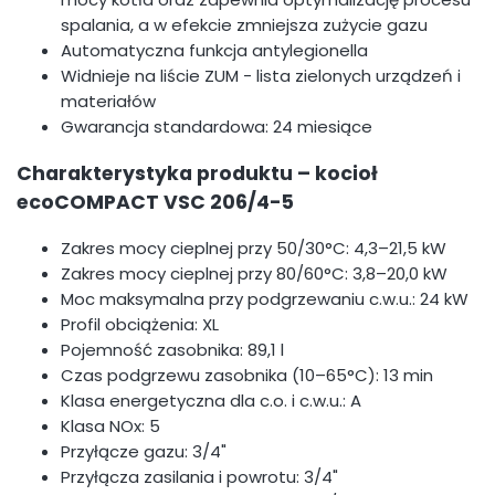
spalania, a w efekcie zmniejsza zużycie gazu
Automatyczna funkcja antylegionella
Widnieje na liście ZUM - lista zielonych urządzeń i
materiałów
Gwarancja standardowa: 24 miesiące
Charakterystyka produktu – kocioł
ecoCOMPACT VSC 206/4-5
Zakres mocy cieplnej przy 50/30°C: 4,3–21,5 kW
Zakres mocy cieplnej przy 80/60°C: 3,8–20,0 kW
Moc maksymalna przy podgrzewaniu c.w.u.: 24 kW
Profil obciążenia: XL
Pojemność zasobnika: 89,1 l
Czas podgrzewu zasobnika (10–65°C): 13 min
Klasa energetyczna dla c.o. i c.w.u.: A
Klasa NOx: 5
Przyłącze gazu: 3/4"
Przyłącza zasilania i powrotu: 3/4"