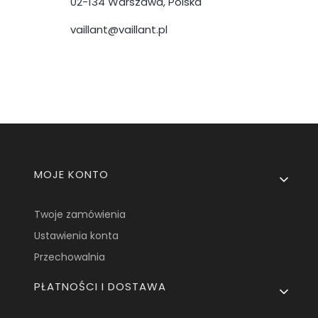
02-134 Warszawa, Polska
vaillant@vaillant.pl
Linki w stopce
MOJE KONTO
Twoje zamówienia
Ustawienia konta
Przechowalnia
PŁATNOŚCI I DOSTAWA