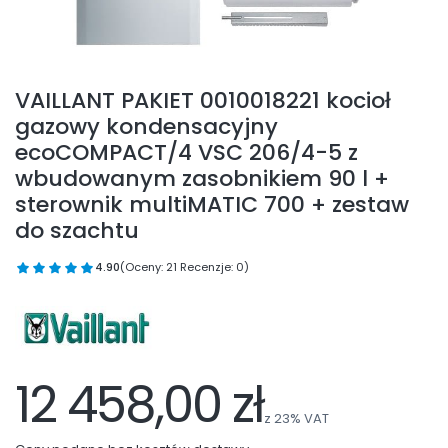
VAILLANT PAKIET 0010018221 kocioł
gazowy kondensacyjny
ecoCOMPACT/4 VSC 206/4-5 z
wbudowanym zasobnikiem 90 l +
sterownik multiMATIC 700 + zestaw
do szachtu
4.90
(Oceny: 21 Recenzje: 0)
12 458,00 zł
z
23%
VAT