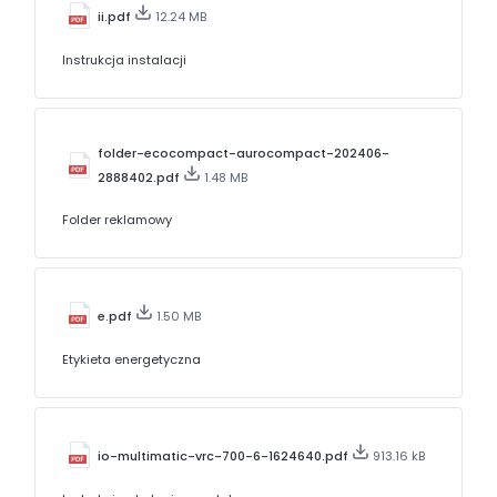
ii.pdf
12.24 MB
Instrukcja instalacji
folder-ecocompact-aurocompact-202406-
2888402.pdf
1.48 MB
Folder reklamowy
e.pdf
1.50 MB
Etykieta energetyczna
io-multimatic-vrc-700-6-1624640.pdf
913.16 kB