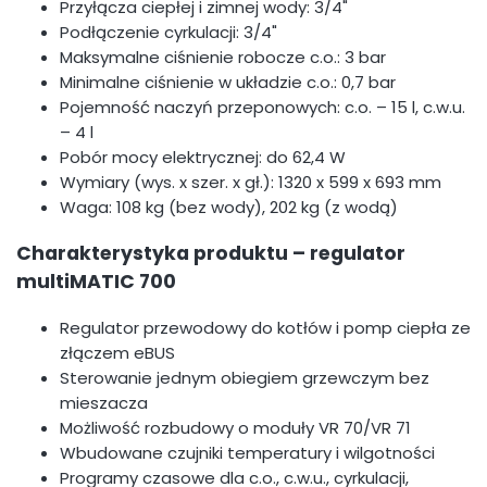
Przyłącza ciepłej i zimnej wody: 3/4"
Podłączenie cyrkulacji: 3/4"
Maksymalne ciśnienie robocze c.o.: 3 bar
Minimalne ciśnienie w układzie c.o.: 0,7 bar
Pojemność naczyń przeponowych: c.o. – 15 l, c.w.u.
– 4 l
Pobór mocy elektrycznej: do 62,4 W
Wymiary (wys. x szer. x gł.): 1320 x 599 x 693 mm
Waga: 108 kg (bez wody), 202 kg (z wodą)
Charakterystyka produktu – regulator
multiMATIC 700
Regulator przewodowy do kotłów i pomp ciepła ze
złączem eBUS
Sterowanie jednym obiegiem grzewczym bez
mieszacza
Możliwość rozbudowy o moduły VR 70/VR 71
Wbudowane czujniki temperatury i wilgotności
Programy czasowe dla c.o., c.w.u., cyrkulacji,