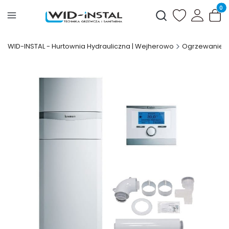
Produ
Otwórz wyszukiwark
WID-INSTAL - Hurtownia Hydrauliczna | Wejherowo
Ogrzewanie