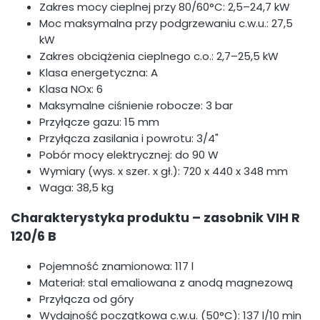
Zakres mocy cieplnej przy 80/60°C: 2,5–24,7 kW
Moc maksymalna przy podgrzewaniu c.w.u.: 27,5
kW
Zakres obciążenia cieplnego c.o.: 2,7–25,5 kW
Klasa energetyczna: A
Klasa NOx: 6
Maksymalne ciśnienie robocze: 3 bar
Przyłącze gazu: 15 mm
Przyłącza zasilania i powrotu: 3/4"
Pobór mocy elektrycznej: do 90 W
Wymiary (wys. x szer. x gł.): 720 x 440 x 348 mm
Waga: 38,5 kg
Charakterystyka produktu – zasobnik VIH R
120/6 B
Pojemność znamionowa: 117 l
Materiał: stal emaliowana z anodą magnezową
Przyłącza od góry
Wydajność początkowa c.w.u. (50°C): 137 l/10 min