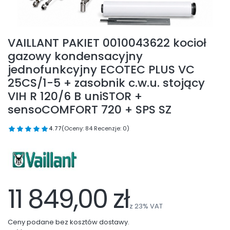
VAILLANT PAKIET 0010043622 kocioł
gazowy kondensacyjny
jednofunkcyjny ECOTEC PLUS VC
25CS/1-5 + zasobnik c.w.u. stojący
VIH R 120/6 B uniSTOR +
sensoCOMFORT 720 + SPS SZ
4.77
(Oceny: 84 Recenzje: 0)
11 849,00 zł
z
23%
VAT
Ceny podane bez kosztów dostawy.