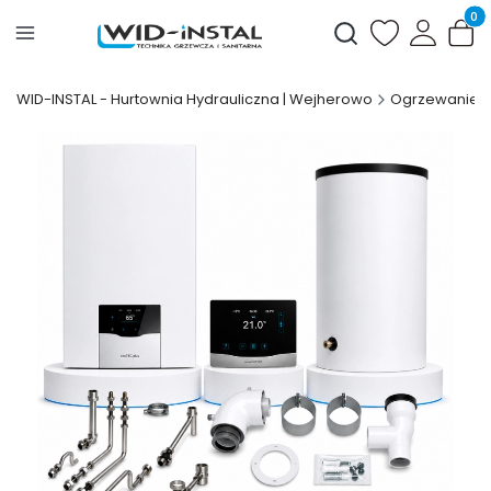
Produ
Otwórz wyszukiwark
WID-INSTAL - Hurtownia Hydrauliczna | Wejherowo
Ogrzewanie