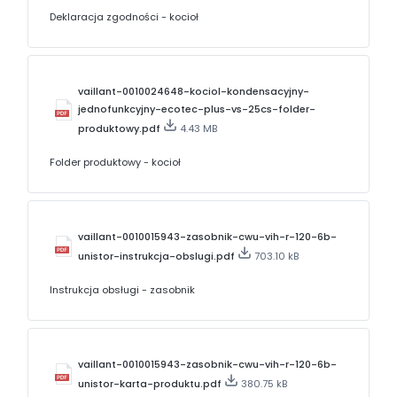
Deklaracja zgodności - kocioł
vaillant-0010024648-kociol-kondensacyjny-
jednofunkcyjny-ecotec-plus-vs-25cs-folder-
produktowy.pdf
4.43 MB
Folder produktowy - kocioł
vaillant-0010015943-zasobnik-cwu-vih-r-120-6b-
unistor-instrukcja-obslugi.pdf
703.10 kB
Instrukcja obsługi - zasobnik
vaillant-0010015943-zasobnik-cwu-vih-r-120-6b-
unistor-karta-produktu.pdf
380.75 kB