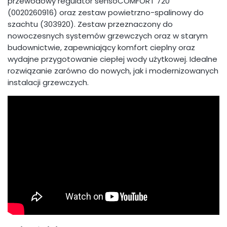
przewodowy regulator sensoCOMFORT 720
(0020260916) oraz zestaw powietrzno-spalinowy do
szachtu (303920). Zestaw przeznaczony do
nowoczesnych systemów grzewczych oraz w starym
budownictwie, zapewniający komfort cieplny oraz
wydajne przygotowanie ciepłej wody użytkowej. Idealne
rozwiązanie zarówno do nowych, jak i modernizowanych
instalacji grzewczych.