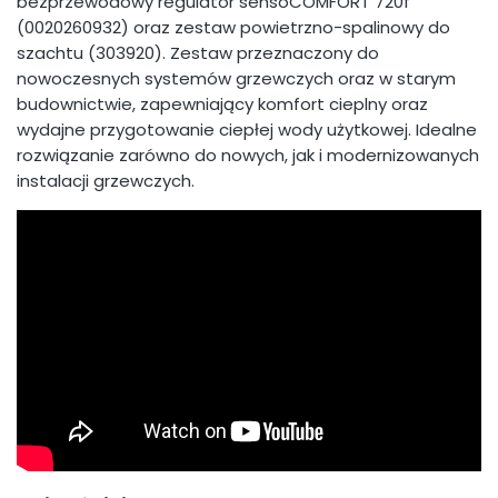
bezprzewodowy regulator sensoCOMFORT 720f
(0020260932) oraz zestaw powietrzno-spalinowy do
szachtu (303920). Zestaw przeznaczony do
nowoczesnych systemów grzewczych oraz w starym
budownictwie, zapewniający komfort cieplny oraz
wydajne przygotowanie ciepłej wody użytkowej. Idealne
rozwiązanie zarówno do nowych, jak i modernizowanych
instalacji grzewczych.