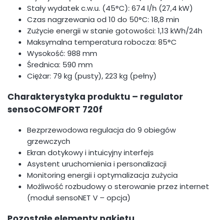
Stały wydatek c.w.u. (45°C): 674 l/h (27,4 kW)
Czas nagrzewania od 10 do 50°C: 18,8 min
Zużycie energii w stanie gotowości: 1,13 kWh/24h
Maksymalna temperatura robocza: 85°C
Wysokość: 988 mm
Średnica: 590 mm
Ciężar: 79 kg (pusty), 223 kg (pełny)
Charakterystyka produktu – regulator
sensoCOMFORT 720f
Bezprzewodowa regulacja do 9 obiegów
grzewczych
Ekran dotykowy i intuicyjny interfejs
Asystent uruchomienia i personalizacji
Monitoring energii i optymalizacja zużycia
Możliwość rozbudowy o sterowanie przez internet
(moduł sensoNET V – opcja)
Pozostałe elementy pakietu