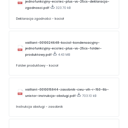
jednofunkcyjny-ecotec-plus-vs-25cs-deklaracja-
zgodnosci.pdf
323.70 kB
Deklaracja zgodności - kocioł
vaillant-0010024648-kociol-kondensacyjny-
jednofunkcyjny-ecotec-plus-vs-25cs-folder-
produktowy.pdf
4.43 MB
Folder produktowy - kocioł
vaillant-0010015944-zasobnik-cwu-vih-r-150-6b-
unistor-instrukcja-obslugi.pdf
703.10 kB
Instrukcja obsługi - zasobnik