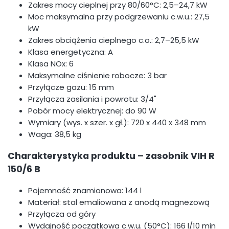
Zakres mocy cieplnej przy 80/60°C: 2,5–24,7 kW
Moc maksymalna przy podgrzewaniu c.w.u.: 27,5
kW
Zakres obciążenia cieplnego c.o.: 2,7–25,5 kW
Klasa energetyczna: A
Klasa NOx: 6
Maksymalne ciśnienie robocze: 3 bar
Przyłącze gazu: 15 mm
Przyłącza zasilania i powrotu: 3/4"
Pobór mocy elektrycznej: do 90 W
Wymiary (wys. x szer. x gł.): 720 x 440 x 348 mm
Waga: 38,5 kg
Charakterystyka produktu – zasobnik VIH R
150/6 B
Pojemność znamionowa: 144 l
Materiał: stal emaliowana z anodą magnezową
Przyłącza od góry
Wydajność początkowa c.w.u. (50°C): 166 l/10 min