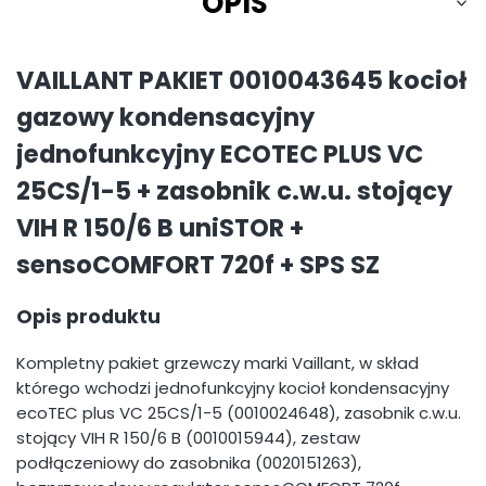
OPIS
VAILLANT PAKIET 0010043645 kocioł
gazowy kondensacyjny
jednofunkcyjny ECOTEC PLUS VC
25CS/1-5 + zasobnik c.w.u. stojący
VIH R 150/6 B uniSTOR +
sensoCOMFORT 720f + SPS SZ
Opis produktu
Kompletny pakiet grzewczy marki Vaillant, w skład
którego wchodzi jednofunkcyjny kocioł kondensacyjny
ecoTEC plus VC 25CS/1-5 (0010024648), zasobnik c.w.u.
stojący VIH R 150/6 B (0010015944), zestaw
podłączeniowy do zasobnika (0020151263),