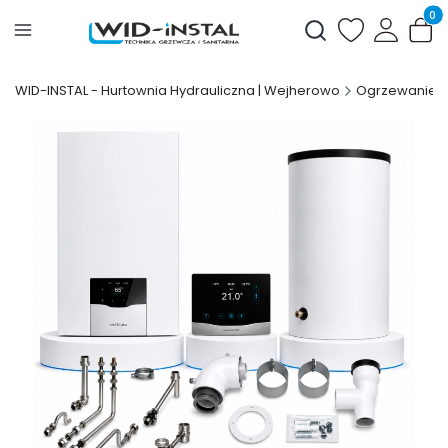
Produ
Otwórz wyszukiwark
WID-INSTAL - Hurtownia Hydrauliczna | Wejherowo
Ogrzewanie