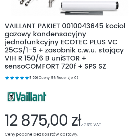
VAILLANT PAKIET 0010043645 kocioł
gazowy kondensacyjny
jednofunkcyjny ECOTEC PLUS VC
25CS/1-5 + zasobnik c.w.u. stojący
VIH R 150/6 B uniSTOR +
sensoCOMFORT 720f + SPS SZ
5.00
(Oceny: 56 Recenzje: 0)
12 875,00 zł
z
23%
VAT
Ceny podane bez kosztów dostawy.