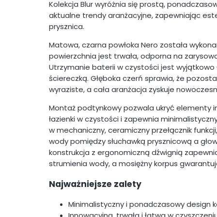
Kolekcja Blur wyróżnia się prostą, ponadczaso
aktualne trendy aranżacyjne, zapewniając est
prysznica.
Matowa, czarna powłoka Nero została wykonana 
powierzchnia jest trwała, odporna na zarysowa
Utrzymanie baterii w czystości jest wyjątkowo
ściereczką. Głęboka czerń sprawia, że pozosta
wyraziste, a cała aranżacja zyskuje nowoczesn
Montaż podtynkowy pozwala ukryć elementy ins
łazienki w czystości i zapewnia minimalistycz
w mechaniczny, ceramiczny przełącznik funkcj
wody pomiędzy słuchawką prysznicową a gło
konstrukcja z ergonomiczną dźwignią zapewnia
strumienia wody, a mosiężny korpus gwarantuj
Najważniejsze zalety
Minimalistyczny i ponadczasowy design kol
Innowacyjna, trwała i łatwa w czyszczen