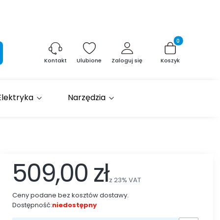
Produkty w kosz
aj
Ulubione
Zaloguj się
Koszyk
Kontakt
Elektryka
Narzędzia
509,00 zł
z
23%
VAT
Ceny podane bez kosztów dostawy.
Dostępność:
niedostępny