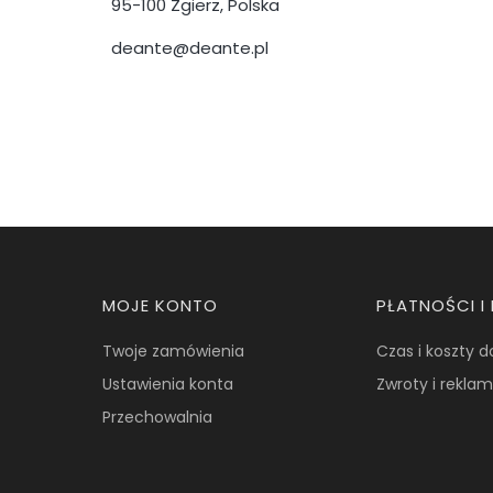
95-100 Zgierz, Polska
deante@deante.pl
Linki w stopce
MOJE KONTO
PŁATNOŚCI 
Twoje zamówienia
Czas i koszty 
Ustawienia konta
Zwroty i rekla
Przechowalnia