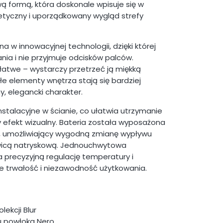
wą formą, która doskonale wpisuje się w
etyczny i uporządkowany wygląd strefy
w innowacyjnej technologii, dzięki której
nia i nie przyjmuje odcisków palców.
 łatwe – wystarczy przetrzeć ją miękką
łe elementy wnętrza stają się bardziej
y, elegancki charakter.
talacyjne w ścianie, co ułatwia utrzymanie
ny efekt wizualny. Bateria została wyposażona
i, umożliwiający wygodną zmianę wypływu
wicą natryskową. Jednouchwytowa
 precyzyjną regulację temperatury i
e trwałość i niezawodność użytkowania.
ekcji Blur
iu powłoka Nero