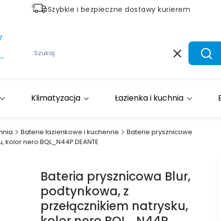
Szybkie i bezpieczne dostawy kurierem
7
Wyczyść
Szuk
-
Klimatyzacja
Łazienka i kuchnia
hnia
Baterie łazienkowe i kuchenne
Baterie prysznicowe
ku, kolor nero BQL_N44P DEANTE
Bateria prysznicowa Blur,
podtynkowa, z
przełącznikiem natrysku,
kolor nero BQL_N44P