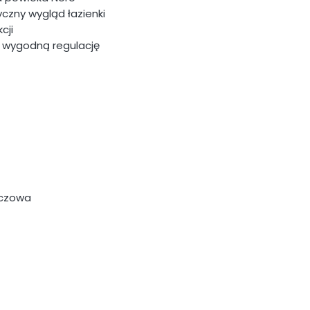
zny wygląd łazienki
cji
 wygodną regulację
aczowa