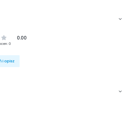
0.00
ocen: 0
 i opisz