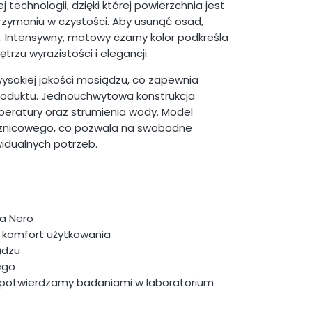
echnologii, dzięki której powierzchnia jest
trzymaniu w czystości. Aby usunąć osad,
. Intensywny, matowy czarny kolor podkreśla
zu wyrazistości i elegancji.
ysokiej jakości mosiądzu, co zapewnia
roduktu. Jednouchwytowa konstrukcja
peratury oraz strumienia wody. Model
sznicowego, co pozwala na swobodne
dualnych potrzeb.
ka Nero
komfort użytkowania
ądzu
ego
ść potwierdzamy badaniami w laboratorium