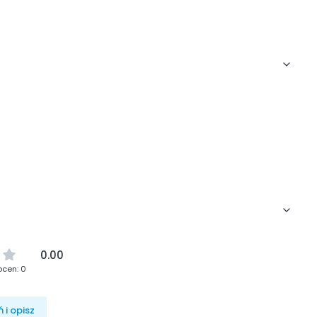
0.00
ocen: 0
 i opisz