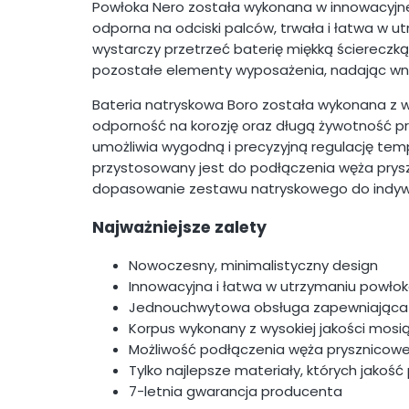
Powłoka Nero została wykonana w innowacyjnej t
odporna na odciski palców, trwała i łatwa w u
wystarczy przetrzeć baterię miękką ściereczką
pozostałe elementy wyposażenia, nadając wnętr
Bateria natryskowa Boro została wykonana z w
odporność na korozję oraz długą żywotność p
umożliwia wygodną i precyzyjną regulację tem
przystosowany jest do podłączenia węża pry
dopasowanie zestawu natryskowego do indywi
Najważniejsze zalety
Nowoczesny, minimalistyczny design
Innowacyjna i łatwa w utrzymaniu powło
Jednouchwytowa obsługa zapewniająca 
Korpus wykonany z wysokiej jakości mosi
Możliwość podłączenia węża prysznicow
Tylko najlepsze materiały, których jako
7-letnia gwarancja producenta