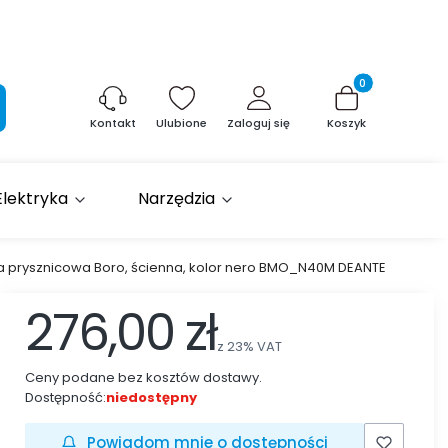
Produkty w kosz
aj
Ulubione
Zaloguj się
Koszyk
Kontakt
Elektryka
Narzędzia
ia prysznicowa Boro, ścienna, kolor nero BMO_N40M DEANTE
276,00 zł
z
23%
VAT
Ceny podane bez kosztów dostawy.
Dostępność:
niedostępny
Powiadom mnie o dostępności