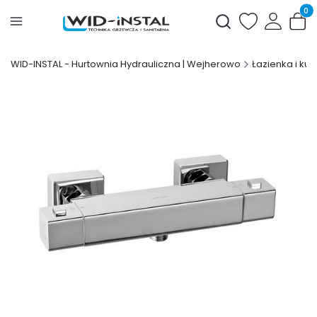
Produ
Otwórz wyszukiwark
WID-INSTAL - Hurtownia Hydrauliczna | Wejherowo
Łazienka i kuc