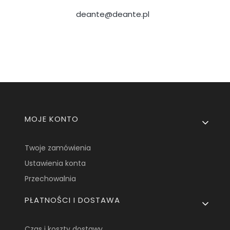
deante@deante.pl
Linki w stopce
MOJE KONTO
Twoje zamówienia
Ustawienia konta
Przechowalnia
PŁATNOŚCI I DOSTAWA
Czas i koszty dostawy