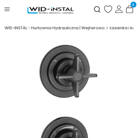
Produ
Otwórz wyszukiwark
WID-INSTAL - Hurtownia Hydrauliczna | Wejherowo
Łazienka i kuc