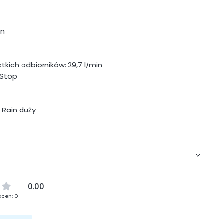
in
kich odbiorników: 29,7 l/min
/Stop
 Rain duży
0.00
ocen: 0