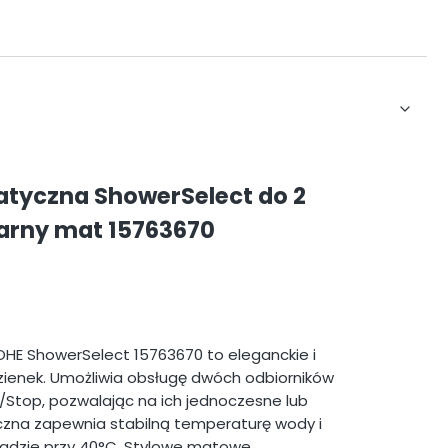
atyczna ShowerSelect do 2
arny mat 15763670
HE ShowerSelect 15763670 to eleganckie i
zienek. Umożliwia obsługę dwóch odbiorników
/Stop, pozwalając na ich jednoczesne lub
czna zapewnia stabilną temperaturę wody i
kadzie przy 40°C. Stylowe matowe