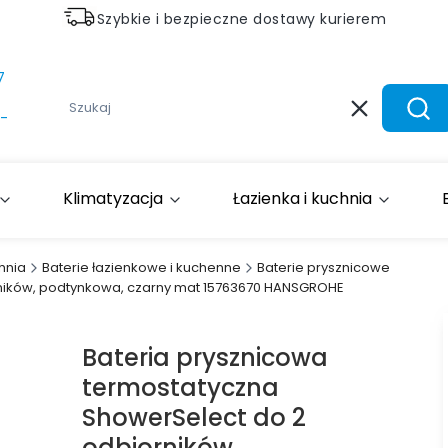
Szybkie i bezpieczne dostawy kurierem
7
Wyczyść
Szuk
-
Klimatyzacja
Łazienka i kuchnia
hnia
Baterie łazienkowe i kuchenne
Baterie prysznicowe
rników, podtynkowa, czarny mat 15763670 HANSGROHE
Bateria prysznicowa
termostatyczna
ShowerSelect do 2
odbiorników,