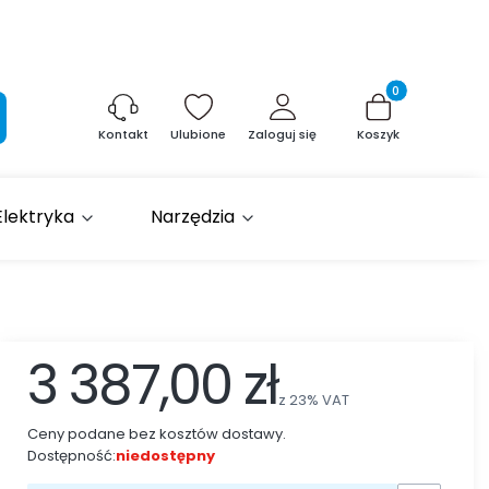
Produkty w kosz
aj
Ulubione
Zaloguj się
Koszyk
Kontakt
Elektryka
Narzędzia
3 387,00 zł
z
23%
VAT
Ceny podane bez kosztów dostawy.
Dostępność:
niedostępny