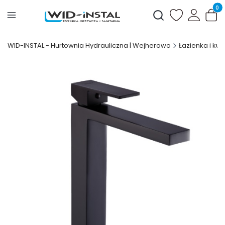
Produ
Otwórz wyszukiwark
WID-INSTAL - Hurtownia Hydrauliczna | Wejherowo
Łazienka i kuc