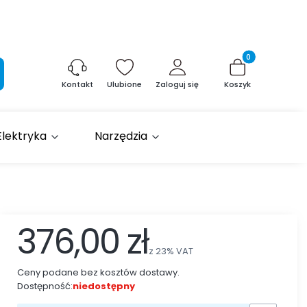
Produkty w kosz
aj
Ulubione
Zaloguj się
Koszyk
Kontakt
Elektryka
Narzędzia
376,00 zł
z
23%
VAT
Ceny podane bez kosztów dostawy.
Dostępność:
niedostępny