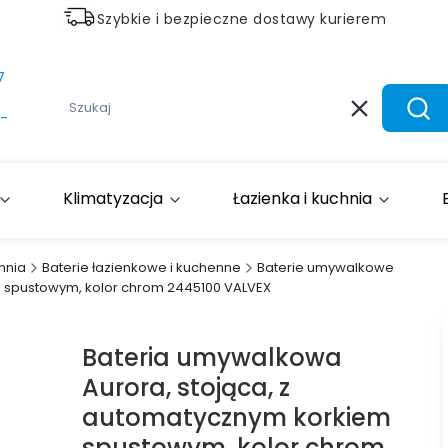
Szybkie i bezpieczne dostawy kurierem
7
Wyczyść
Szuk
-
Klimatyzacja
Łazienka i kuchnia
hnia
Baterie łazienkowe i kuchenne
Baterie umywalkowe
m spustowym, kolor chrom 2445100 VALVEX
Bateria umywalkowa
Aurora, stojąca, z
automatycznym korkiem
spustowym, kolor chrom