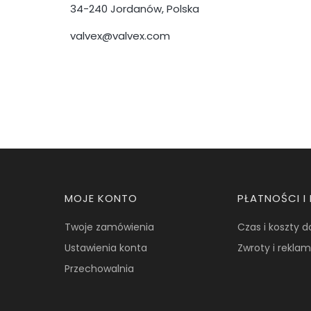
34-240 Jordanów, Polska
valvex@valvex.com
Linki w stopce
MOJE KONTO
PŁATNOŚCI 
Twoje zamówienia
Czas i koszty 
Ustawienia konta
Zwroty i rekla
Przechowalnia