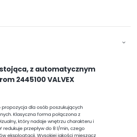
 stojąca, z automatycznym
hrom 2445100 VALVEX
 propozycja dla osób poszukujących
cznych. Klasyczna forma połączona z
zualny, który nadaje wnętrzu charakteru i
 redukuje przepływ do 8 l/min, czego
w eksploatacji. Wysokiej jakości mieszacz