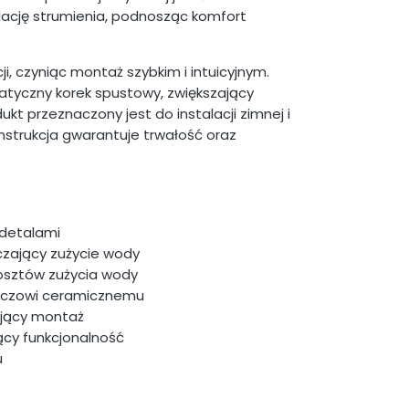
lację strumienia, podnosząc komfort
i, czyniąc montaż szybkim i intuicyjnym.
tyczny korek spustowy, zwiększający
kt przeznaczony jest do instalacji zimnej i
nstrukcja gwarantuje trwałość oraz
 detalami
zający zużycie wody
osztów zużycia wody
szaczowi ceramicznemu
ający montaż
cy funkcjonalność
u