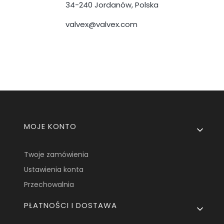
34-240 Jordanów, Polska
valvex@valvex.com
Linki w stopce
MOJE KONTO
Twoje zamówienia
Ustawienia konta
Przechowalnia
PŁATNOŚCI I DOSTAWA