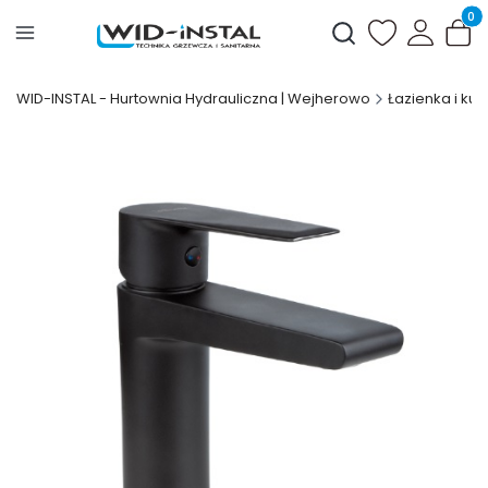
Produ
Otwórz wyszukiwark
WID-INSTAL - Hurtownia Hydrauliczna | Wejherowo
Łazienka i kuc