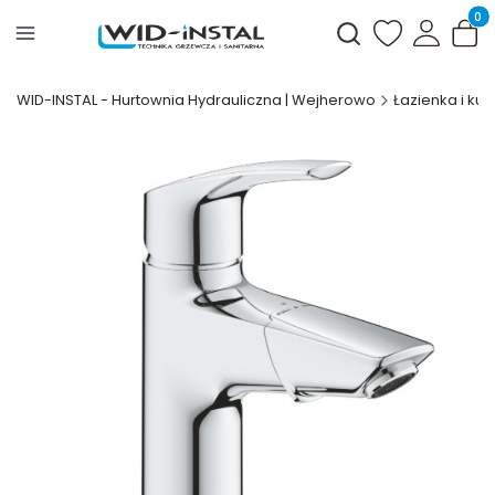
Produ
Otwórz wyszukiwark
WID-INSTAL - Hurtownia Hydrauliczna | Wejherowo
Łazienka i kuc