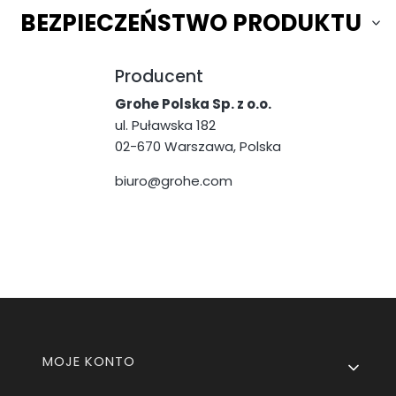
BEZPIECZEŃSTWO PRODUKTU
Producent
Grohe Polska Sp. z o.o.
ul. Puławska 182
02-670 Warszawa, Polska
biuro@grohe.com
Linki w stopce
MOJE KONTO