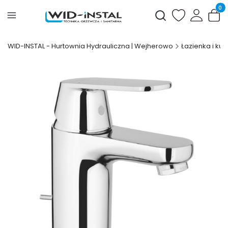
Produ
Otwórz wyszukiwark
WID-INSTAL - Hurtownia Hydrauliczna | Wejherowo
Łazienka i kuc