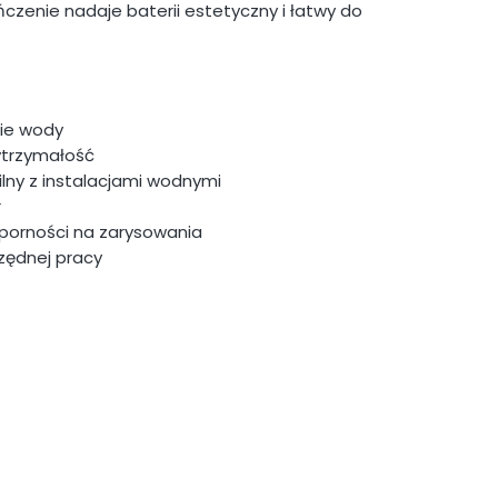
zenie nadaje baterii estetyczny i łatwy do
ie wody
ytrzymałość
lny z instalacjami wodnymi
r
orności na zarysowania
zędnej pracy