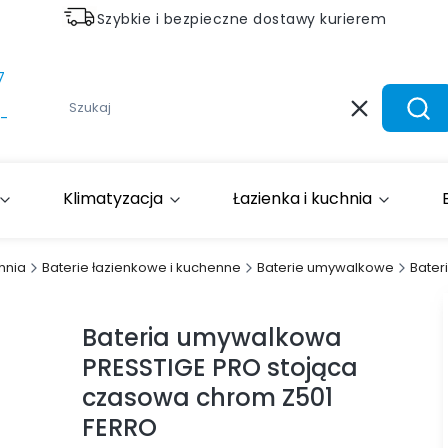
Szybkie i bezpieczne dostawy kurierem
7
Wyczyść
Szuk
-
Klimatyzacja
Łazienka i kuchnia
hnia
Baterie łazienkowe i kuchenne
Baterie umywalkowe
Bater
Bateria umywalkowa
PRESSTIGE PRO stojąca
czasowa chrom Z501
FERRO