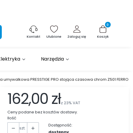
Produkty w kosz
aj
Ulubione
Zaloguj się
Koszyk
Kontakt
Elektryka
Narzędzia
ia umywalkowa PRESSTIGE PRO stojąca czasowa chrom Z501 FERRO
162,00 zł
z
23%
VAT
Ceny podane bez kosztów dostawy.
Ilość
Dostępność:
szt.
dostępny