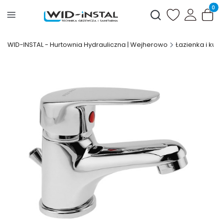
Produ
Otwórz wyszukiwark
WID-INSTAL - Hurtownia Hydrauliczna | Wejherowo
Łazienka i kuc