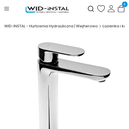
Produ
Otwórz wyszukiwark
WID-INSTAL - Hurtownia Hydrauliczna | Wejherowo
Łazienka i kuc