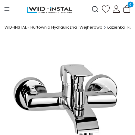
Produ
Otwórz wyszukiwark
WID-INSTAL - Hurtownia Hydrauliczna | Wejherowo
Łazienka i kuc