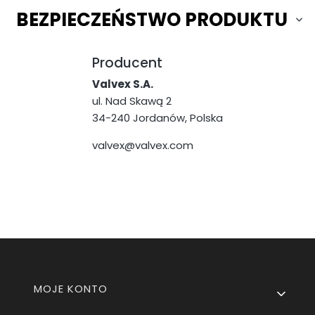
BEZPIECZEŃSTWO PRODUKTU
Producent
Valvex S.A.
ul. Nad Skawą 2
34-240 Jordanów, Polska
valvex@valvex.com
Linki w stopce
MOJE KONTO