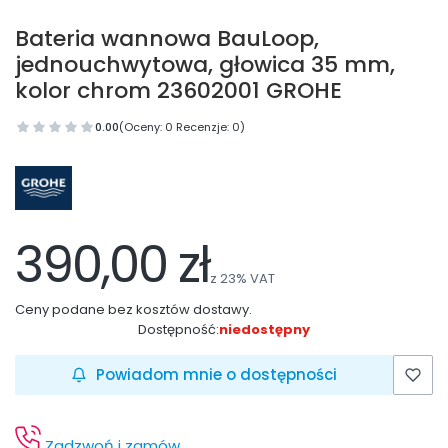
Bateria wannowa BauLoop,
jednouchwytowa, głowica 35 mm,
kolor chrom 23602001 GROHE
0.00
(Oceny: 0 Recenzje: 0)
390,00 zł
z
23%
VAT
Ceny podane bez kosztów dostawy.
Dostępność:
niedostępny
Powiadom mnie o dostępności
Zadzwoń i zamów