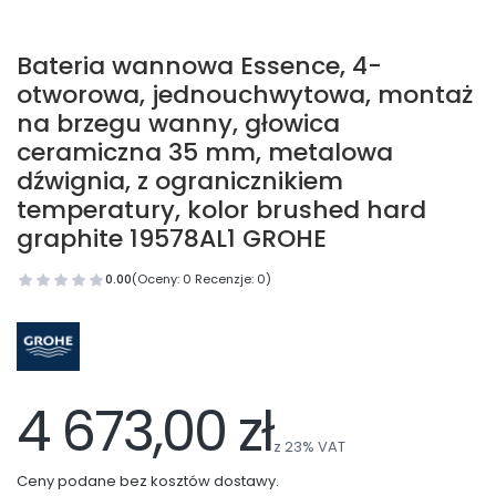
Bateria wannowa Essence, 4-
otworowa, jednouchwytowa, montaż
na brzegu wanny, głowica
ceramiczna 35 mm, metalowa
dźwignia, z ogranicznikiem
temperatury, kolor brushed hard
graphite 19578AL1 GROHE
0.00
(Oceny: 0 Recenzje: 0)
4 673,00 zł
z
23%
VAT
Ceny podane bez kosztów dostawy.