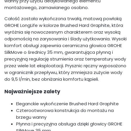
wanny przy użyciu dedykowanego elementu
montażowego, zamawianego osobno.
Całość została wykończona trwałą, matową powłoką
GROHE LongLife w kolorze Brushed Hard Graphite, która
wyróżnia się nowoczesnym charakterem oraz wysoką
odpornością na zarysowania i ślady użytkowania. Wysoki
komfort obsługi zapewnia ceramiczna głowica GROHE
SilkMove o średnicy 35 mm, gwarantująca płynną i
precyzyjną regulację strumienia oraz temperatury wody
przez wiele lat eksploatacji. Prysznic ręczny wyposażono
w ogranicznik przepływu, który zmniejsza zużycie wody
do 9,5 l/min, bez obniżania komfortu kąpieli.
Najważniejsze zalety
Eleganckie wykończenie Brushed Hard Graphite
Czterootworowa konstrukcja do montażu na
brzegu wanny
Płynna i precyzyjna obsługa dzięki głowicy GROHE
SilkMove 35 mm