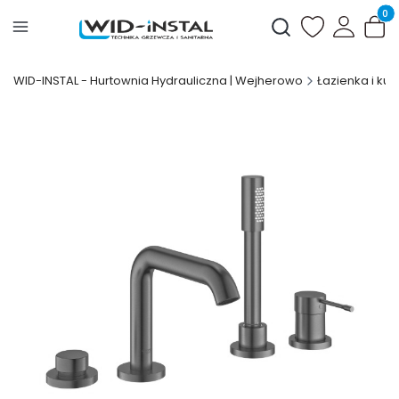
Produ
Otwórz wyszukiwark
WID-INSTAL - Hurtownia Hydrauliczna | Wejherowo
Łazienka i kuc