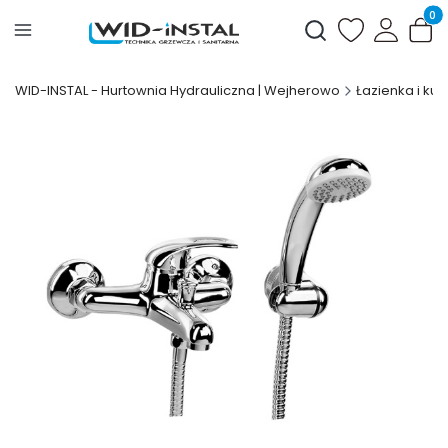
Produ
Otwórz wyszukiwark
WID-INSTAL - Hurtownia Hydrauliczna | Wejherowo
Łazienka i kuc