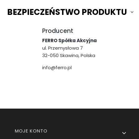
BEZPIECZEŃSTWO PRODUKTU
Producent
FERRO Spółka Akcyjna
ul. Przemysłowa 7
32-050 Skawina, Polska
info@ferro.pl
Linki w stopce
MOJE KONTO