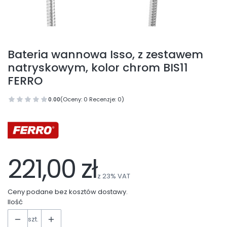
Bateria wannowa Isso, z zestawem
natryskowym, kolor chrom BIS11
FERRO
0.00
(Oceny: 0 Recenzje: 0)
221,00 zł
z
23%
VAT
Ceny podane bez kosztów dostawy.
Ilość
szt.