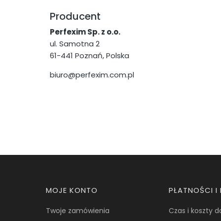
Producent
Perfexim Sp. z o.o.
ul. Samotna 2
61-441 Poznań, Polska
biuro@perfexim.com.pl
Linki w stopce
MOJE KONTO
PŁATNOŚCI 
Twoje zamówienia
Czas i koszty 