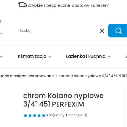
Szybkie i bezpieczne dostawy kurierem
7
Wyczyść
Szuk
-
Klimatyzacja
Łazienka i kuchnia
łączki mosiężne chromowane
chrom Kolano nyplowe 3/4" 451 PERF
chrom Kolano nyplowe
3/4" 451 PERFEXIM
5.00
(Oceny: 1 Recenzje: 0)