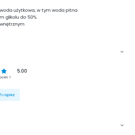
a woda użytkowa, w tym woda pitna
em glikolu do 50%
zewnętrznym
5.00
ocen: 1
 i opisz