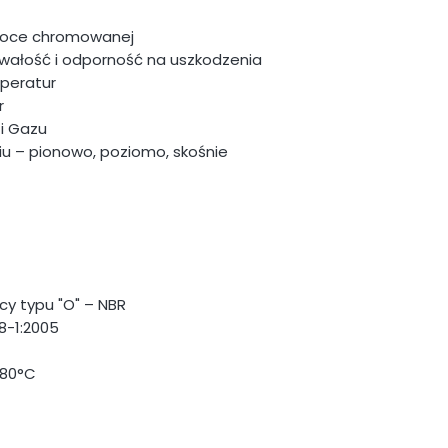
włoce chromowanej
wałość i odporność na uszkodzenia
mperatur
r
 i Gazu
u – pionowo, poziomo, skośnie
cy typu "O" – NBR
8-1:2005
180°C