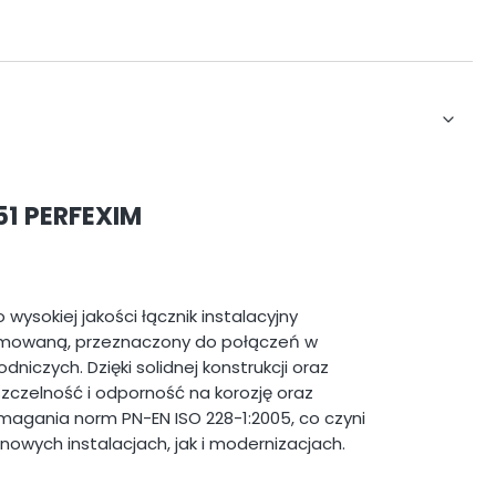
51 PERFEXIM
ysokiej jakości łącznik instalacyjny
mowaną, przeznaczony do połączeń w
niczych. Dzięki solidnej konstrukcji oraz
zczelność i odporność na korozję oraz
agania norm PN-EN ISO 228-1:2005, co czyni
wych instalacjach, jak i modernizacjach.