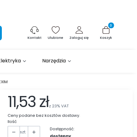
Produkty w kosz
aj
Ulubione
Zaloguj się
Koszyk
Kontakt
Elektryka
Narzędzia
EXIM
11,53 zł
z
23%
VAT
Ceny podane bez kosztów dostawy.
Ilość
Dostępność:
szt.
dostępny