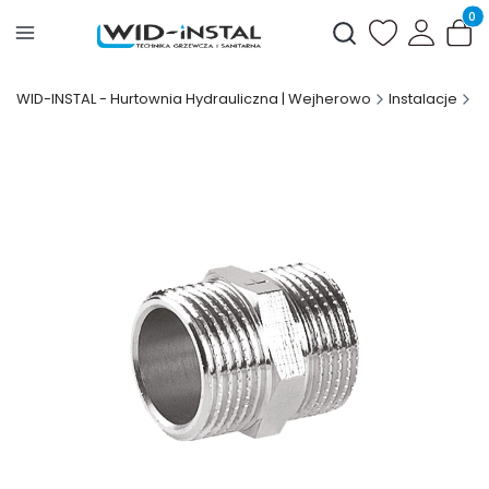
Produ
Otwórz wyszukiwark
WID-INSTAL - Hurtownia Hydrauliczna | Wejherowo
Instalacje
Z