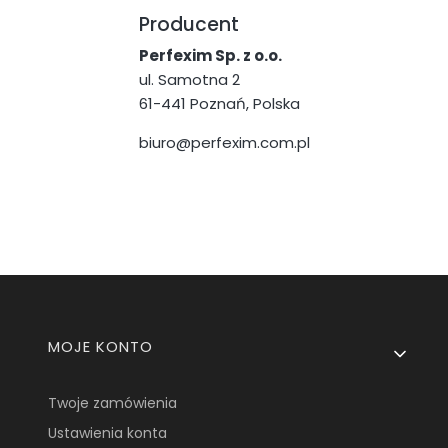
Producent
Perfexim Sp. z o.o.
ul. Samotna 2
61-441 Poznań, Polska
biuro@perfexim.com.pl
Linki w stopce
MOJE KONTO
Twoje zamówienia
Ustawienia konta